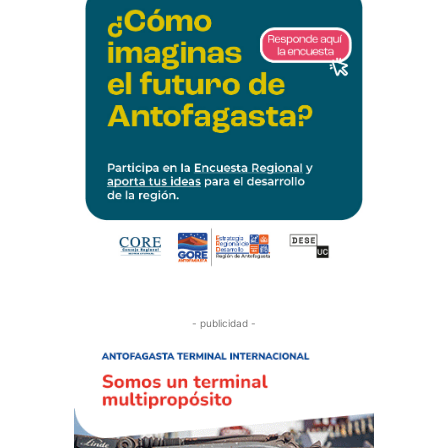
- publicidad -