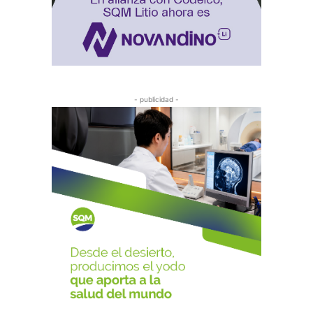
- publicidad -