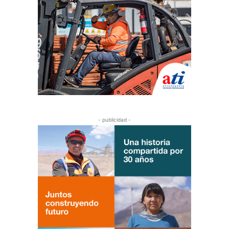
- publicidad -