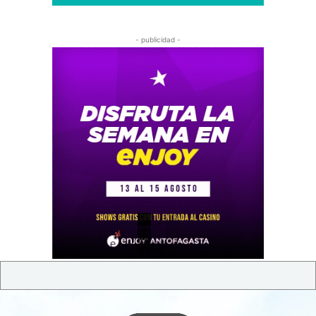
- publicidad -