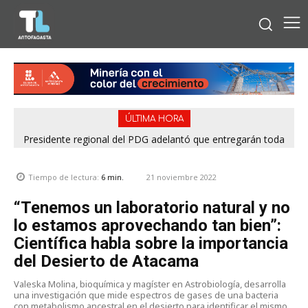
ÚLTIMA HORA
Presidente regional del PDG adelantó que entregarán toda
Municipio plantea asumir parte de las obras para destrabar
la información para esclarecer rendiciones denunciadas por
Playa La Chimba y proyecta renovación de parques del
el Servel
borde costero
21 noviembre 2022
Tiempo de lectura:
6
min.
“Tenemos un laboratorio natural y no
lo estamos aprovechando tan bien”:
Científica habla sobre la importancia
del Desierto de Atacama
Valeska Molina, bioquímica y magíster en Astrobiología, desarrolla
una investigación que mide espectros de gases de una bacteria
con metabolismo ancestral en el desierto para identificar el mismo