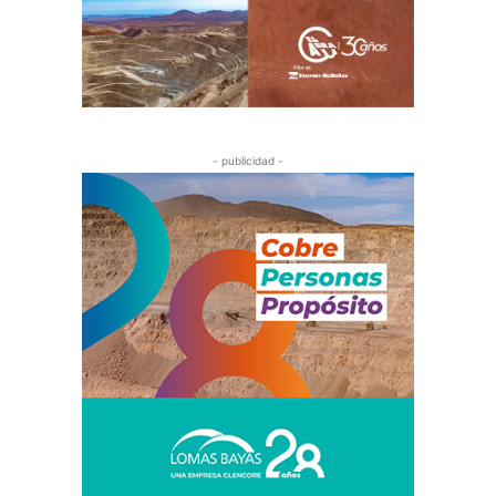
- publicidad -