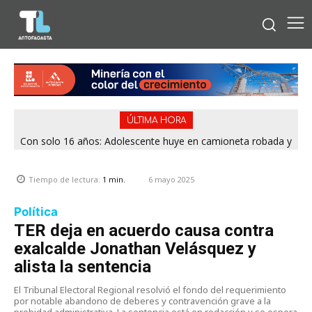
ÚLTIMA HORA
Con solo 16 años: Adolescente huye en camioneta robada y
termina chocando contra patrulla en María Elena
6 mayo 2025
Tiempo de lectura:
1
min.
Política
TER deja en acuerdo causa contra
exalcalde Jonathan Velásquez y
alista la sentencia
El Tribunal Electoral Regional resolvió el fondo del requerimiento
por notable abandono de deberes y contravención grave a la
probidad administrativa. La sentencia está en redacción y se espera