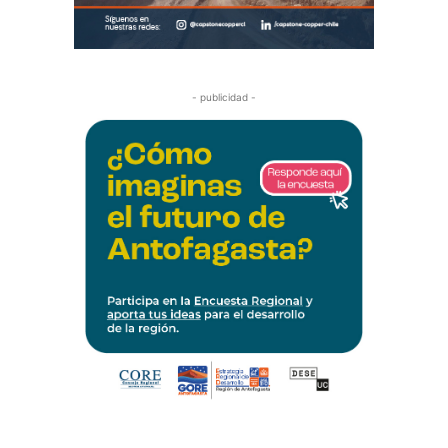
- publicidad -