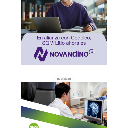
- publicidad -