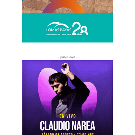
- publicidad -