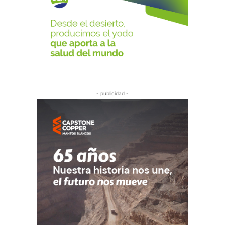
- publicidad -