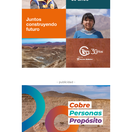
- publicidad -