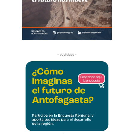
- publicidad -