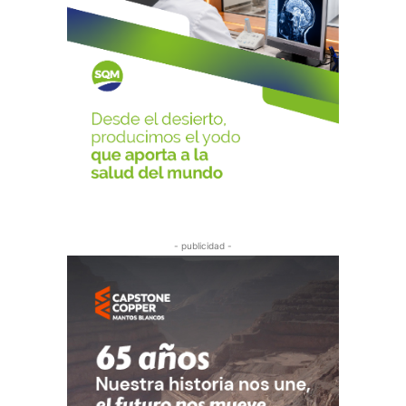
- publicidad -