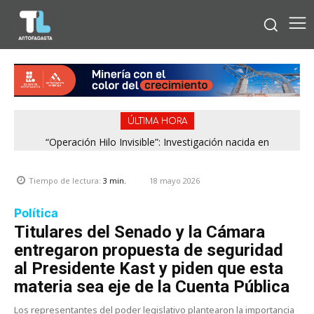
ÚLTIMA HORA
“Operación Hilo Invisible”: Investigación nacida en
Antofagasta permitió incautar 2,1 toneladas de marihuana
en la zona central
18 mayo 2026
Tiempo de lectura:
3
min.
Política
Titulares del Senado y la Cámara
entregaron propuesta de seguridad
al Presidente Kast y piden que esta
materia sea eje de la Cuenta Pública
Los representantes del poder legislativo plantearon la importancia