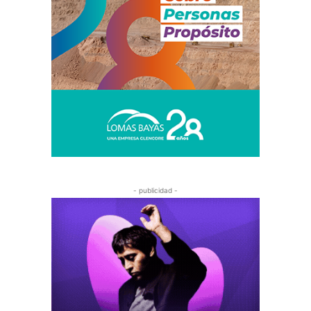
- publicidad -