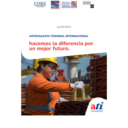
- publicidad -