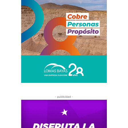
- publicidad -