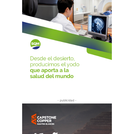
- publicidad -