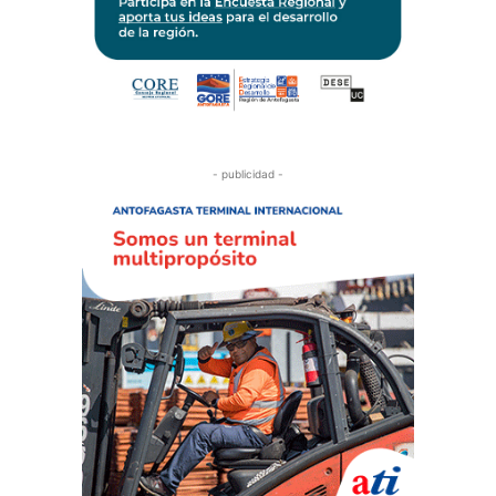
- publicidad -