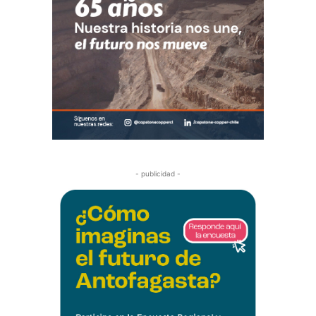
- publicidad -