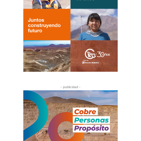
- publicidad -