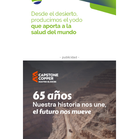
- publicidad -