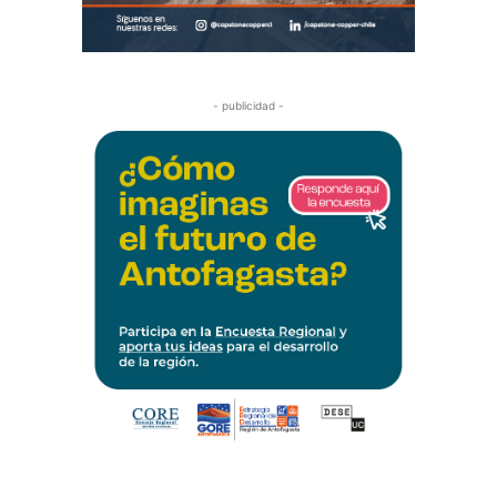
- publicidad -