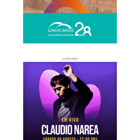
- publicidad -