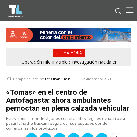
ÚLTIMA HORA
“Operación Hilo Invisible”: Investigación nacida en
Antofagasta permitió incautar 2,1 toneladas de marihuana
en la zona central
22 diciembre 2021
Tiempo de lectura:
Less than 1
min.
«Tomas» en el centro de
Antofagasta: ahora ambulantes
pernoctan en plena calzada vehicular
Estas "tomas" donde algunos comerciantes ilegales ocupan para
pasar la noche buscan resguardar sus espacios donde
comercializan los productos