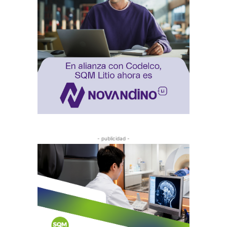
- publicidad -