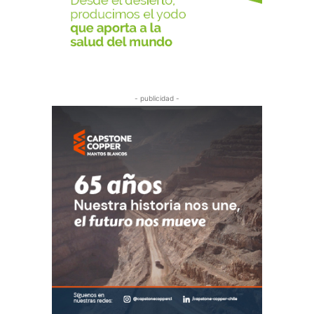
- publicidad -