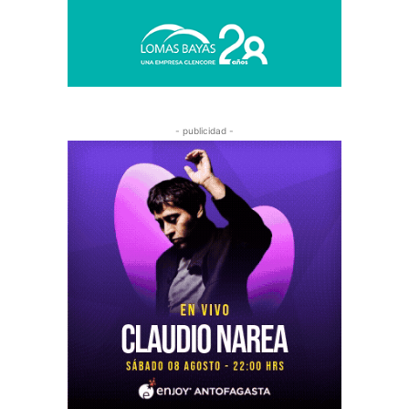
- publicidad -