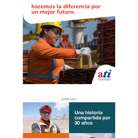
- publicidad -