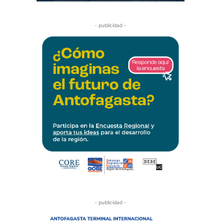
- publicidad -
- publicidad -