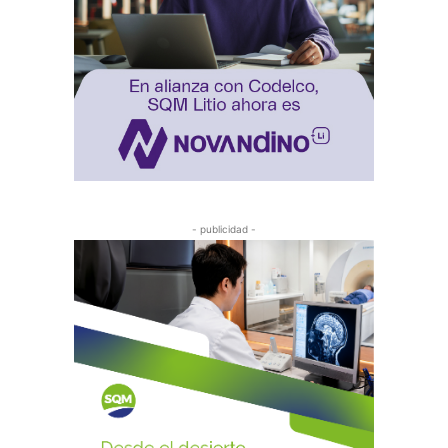
- publicidad -