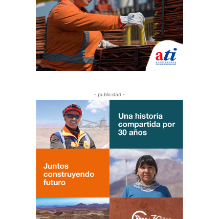
- publicidad -