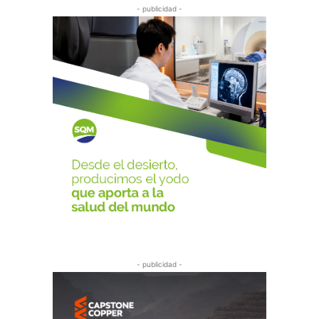
- publicidad -
- publicidad -