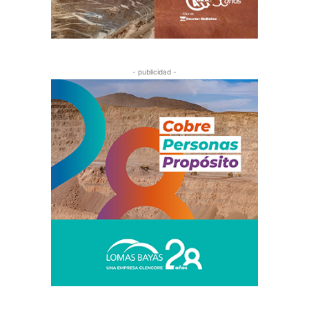
- publicidad -