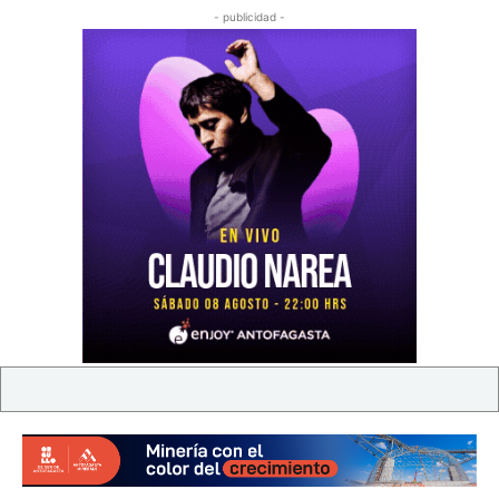
- publicidad -