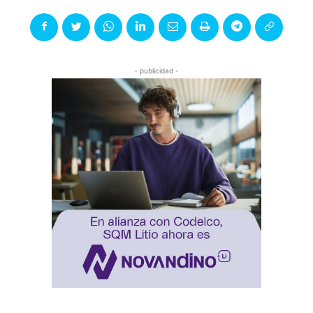
- publicidad -