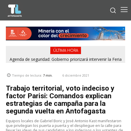
ÚLTIMA HORA
Agenda de seguridad: Gobierno priorizará intervenir la Feria
¿Cómo se conocen hoy? Apps de citas versus tiempos
Pantaleón Cortés de Antofagasta y el casco urbano de
análogos
Calama
6 diciembre 2021
Tiempo de lectura:
7
min.
Trabajo territorial, voto indeciso y
factor Parisi: Comandos explican
estrategias de campaña para la
segunda vuelta en Antofagasta
Equipos locales de Gabriel Boric y José Antonio Kast manifestaron
que privilegian los puerta a puerta y el despliegue en la calle para
llevar las ideas de sus candidatos a los indecisos o los votantes de