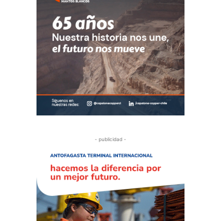
- publicidad -