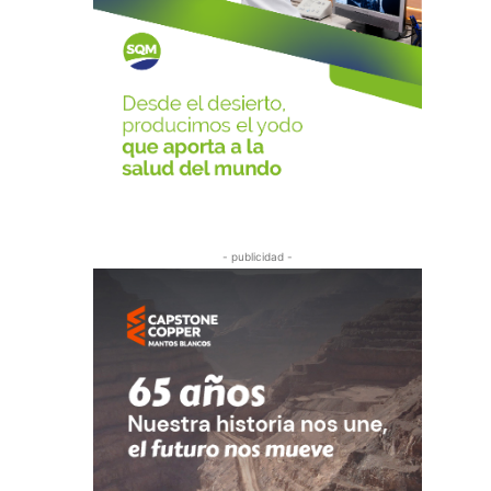
- publicidad -