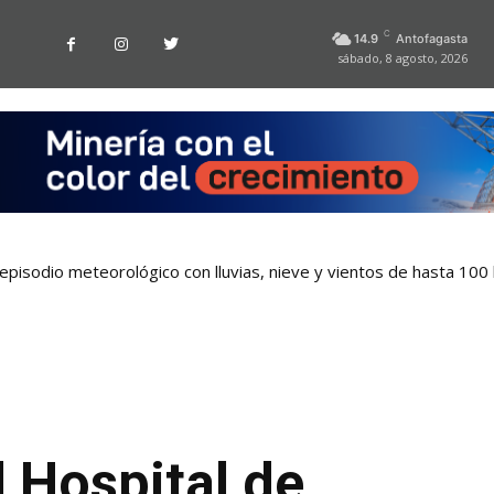
C
14.9
Antofagasta
sábado, 8 agosto, 2026
pisodio meteorológico con lluvias, nieve y vientos de hasta 100
l Hospital de