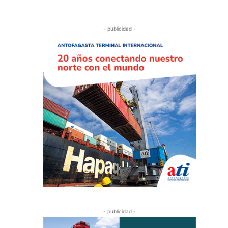
- publicidad -
- publicidad -