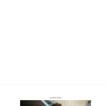
- publicidad -