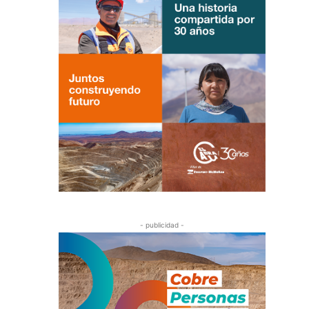
- publicidad -