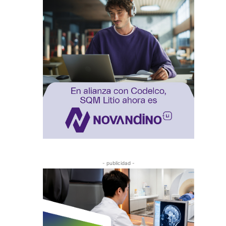
- publicidad -