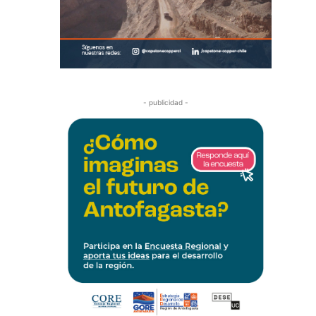
- publicidad -