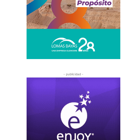
- publicidad -