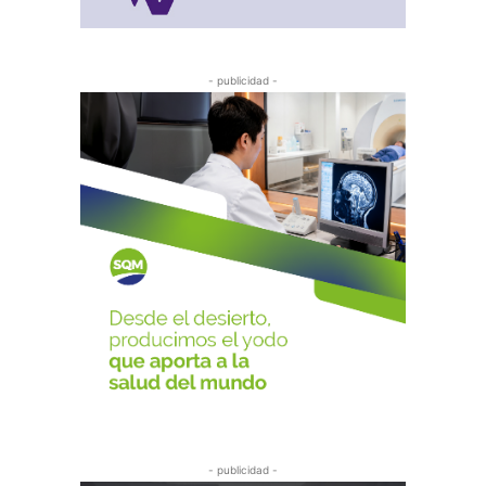
- publicidad -
- publicidad -