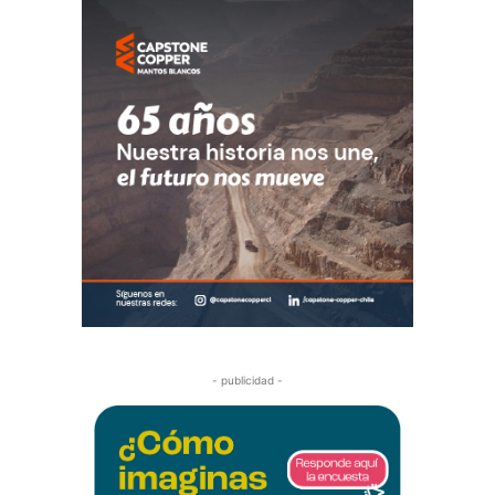
- publicidad -