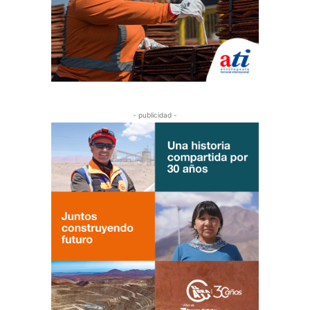
- publicidad -