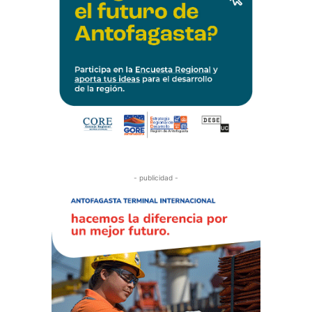
- publicidad -