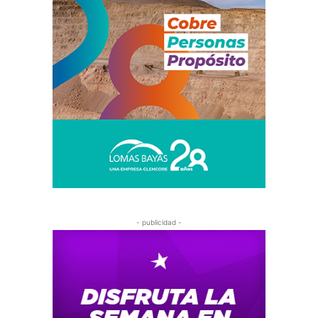
- publicidad -