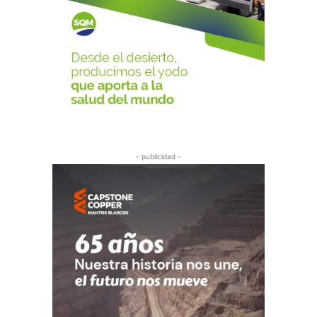
- publicidad -