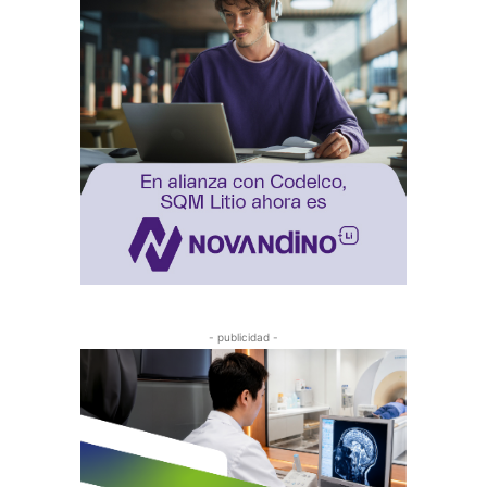
- publicidad -