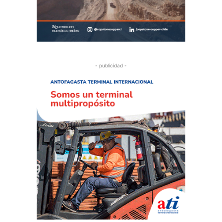
- publicidad -