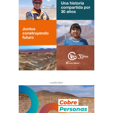
- publicidad -