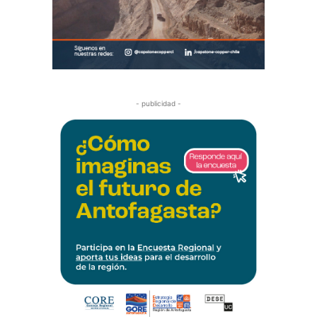
- publicidad -