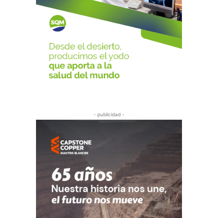
- publicidad -