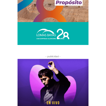
- publicidad -