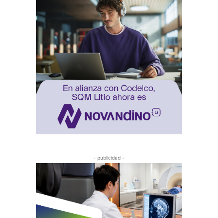
- publicidad -