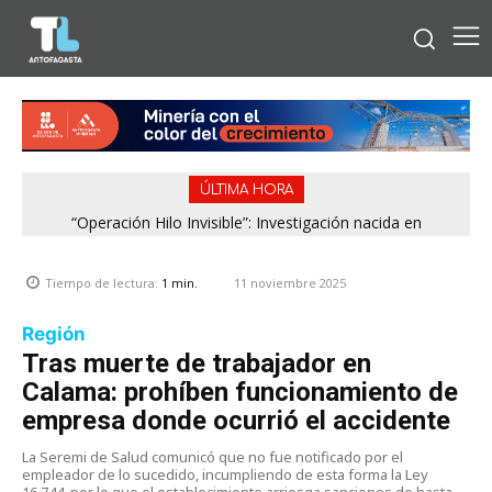
ÚLTIMA HORA
“Operación Hilo Invisible”: Investigación nacida en
Antofagasta permitió incautar 2,1 toneladas de marihuana
en la zona central
11 noviembre 2025
Tiempo de lectura:
1
min.
Región
Tras muerte de trabajador en
Calama: prohíben funcionamiento de
empresa donde ocurrió el accidente
La Seremi de Salud comunicó que no fue notificado por el
empleador de lo sucedido, incumpliendo de esta forma la Ley
16.744, por lo que el establecimiento arriesga sanciones de hasta