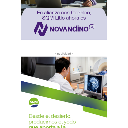
- publicidad -