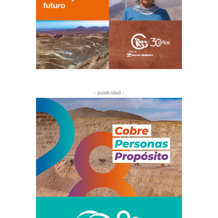
- publicidad -