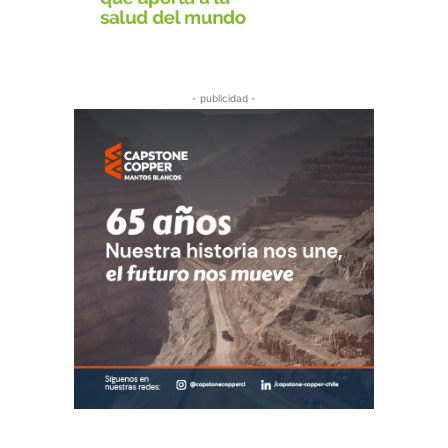
- publicidad -