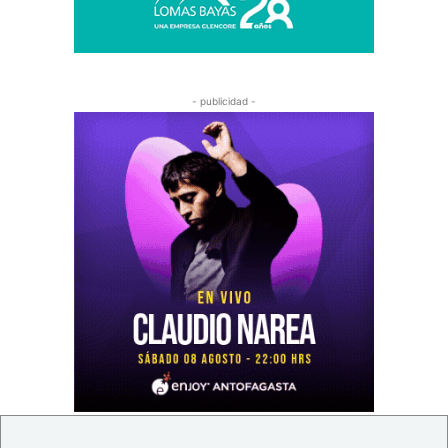
- publicidad -