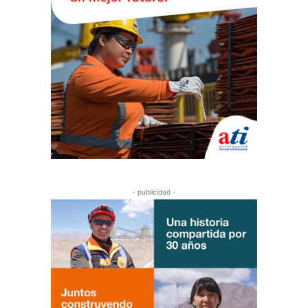
- publicidad -