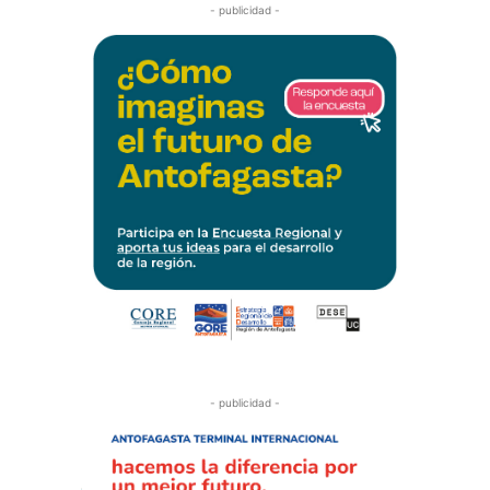
- publicidad -
- publicidad -