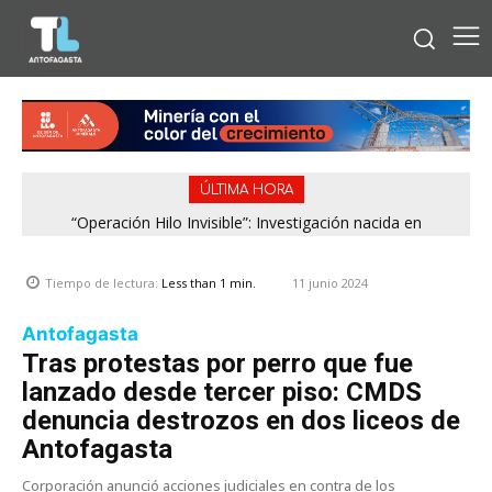
ÚLTIMA HORA
“Operación Hilo Invisible”: Investigación nacida en
Antofagasta permitió incautar 2,1 toneladas de marihuana
en la zona central
11 junio 2024
Tiempo de lectura:
Less than 1
min.
Antofagasta
Tras protestas por perro que fue
lanzado desde tercer piso: CMDS
denuncia destrozos en dos liceos de
Antofagasta
Corporación anunció acciones judiciales en contra de los