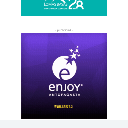
- publicidad -