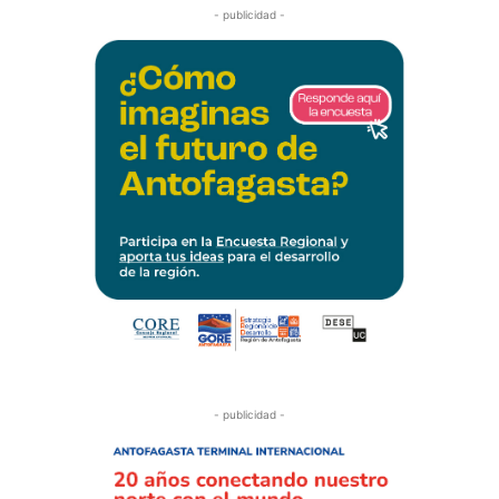
- publicidad -
- publicidad -