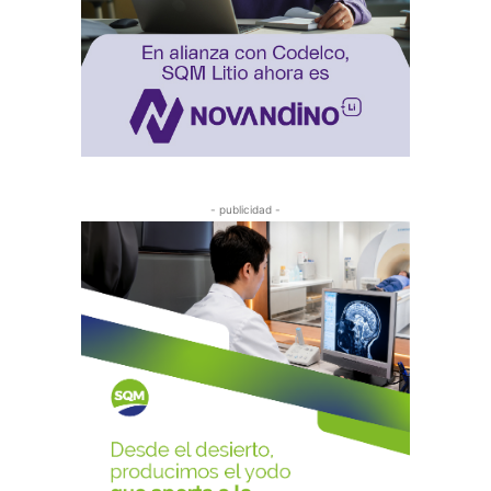
- publicidad -