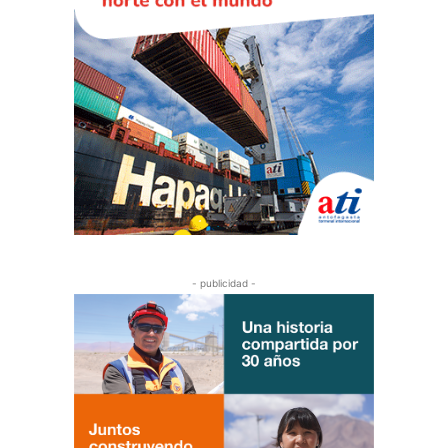
- publicidad -