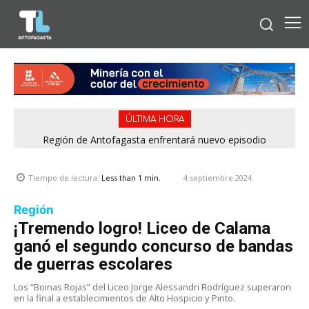
ÚLTIMA HORA
Región de Antofagasta enfrentará nuevo episodio
meteorológico con lluvias, nieve y vientos de hasta 100
km/h
4 septiembre 2024
Tiempo de lectura:
Less than 1
min.
Región
¡Tremendo logro! Liceo de Calama
ganó el segundo concurso de bandas
de guerras escolares
Los “Boinas Rojas” del Liceo Jorge Alessandri Rodríguez superaron
en la final a establecimientos de Alto Hospicio y Pinto.