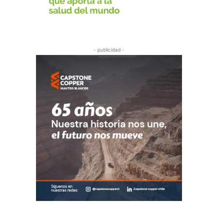
- publicidad -