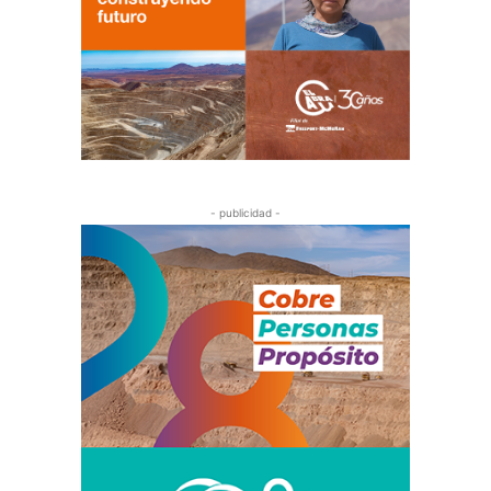
- publicidad -