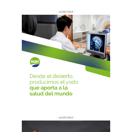
- publicidad -
- publicidad -