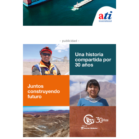
- publicidad -