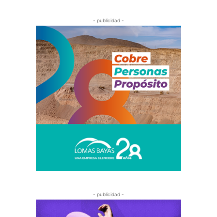
- publicidad -
- publicidad -