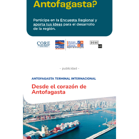
- publicidad -