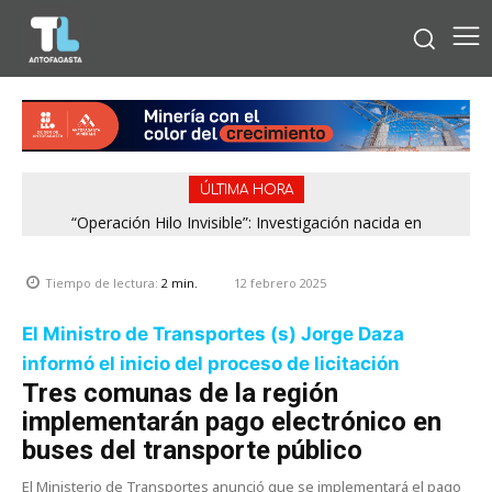
ÚLTIMA HORA
“Operación Hilo Invisible”: Investigación nacida en
Antofagasta permitió incautar 2,1 toneladas de marihuana
en la zona central
12 febrero 2025
Tiempo de lectura:
2
min.
El Ministro de Transportes (s) Jorge Daza
informó el inicio del proceso de licitación
Tres comunas de la región
implementarán pago electrónico en
buses del transporte público
El Ministerio de Transportes anunció que se implementará el pago