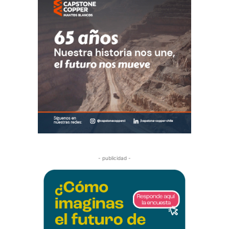
- publicidad -