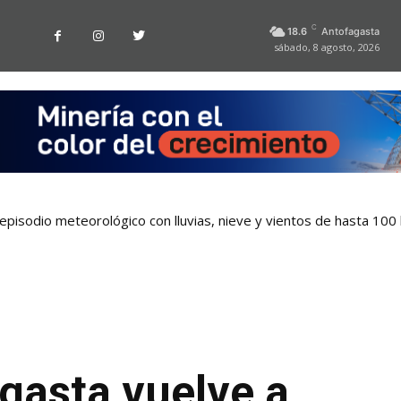
C
18.6
Antofagasta
sábado, 8 agosto, 2026
pisodio meteorológico con lluvias, nieve y vientos de hasta 100
gasta vuelve a