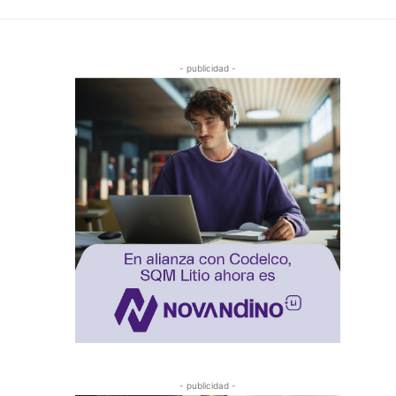
- publicidad -
- publicidad -