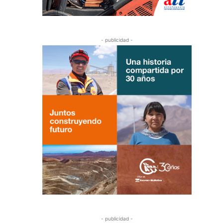
- publicidad -
- publicidad -