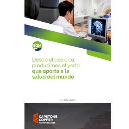
- publicidad -