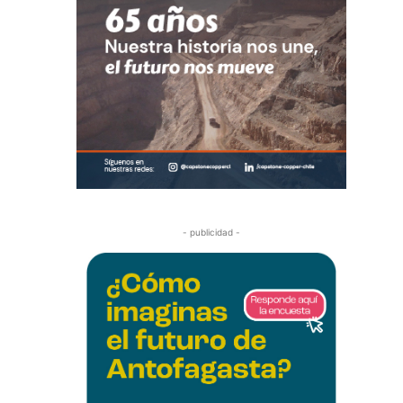
- publicidad -