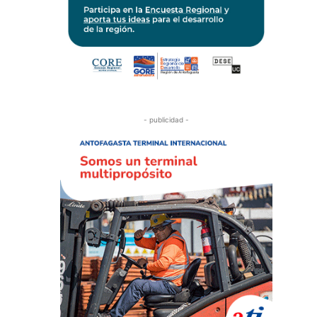
- publicidad -