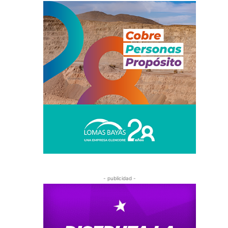
- publicidad -