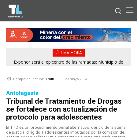
ÚLTIMA HORA
Exponor será el epicentro de las ramadas: Municipio de
Antofagasta fija horarios para las Fiestas Patrias
20 mayo 2024
Tiempo de lectura:
3
min.
Antofagasta
Tribunal de Tratamiento de Drogas
se fortalece con actualización de
protocolo para adolescentes
El TTD es un procedimiento penal alternativo, dentro del sistema
de justicia, dirigido a adolescentes imputados por la comisión de
determinados delitos y que presentan un consumo problemático