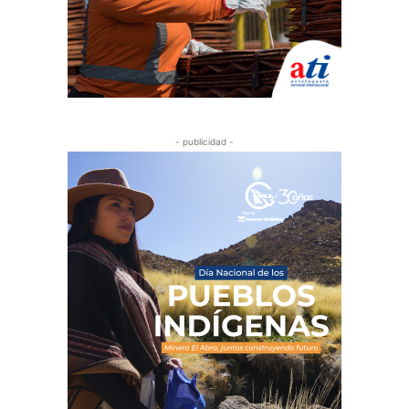
- publicidad -