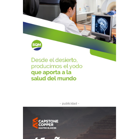
- publicidad -