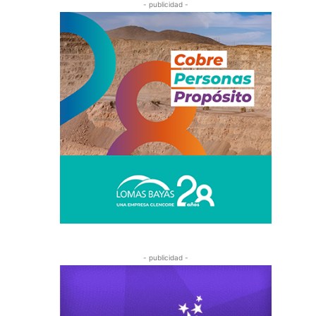
- publicidad -
- publicidad -