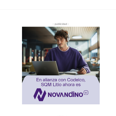
- publicidad -