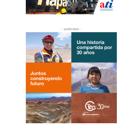
- publicidad -