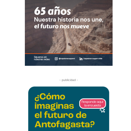
- publicidad -