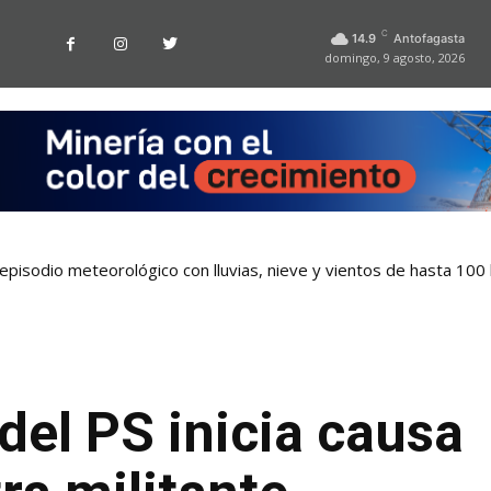
C
14.9
Antofagasta
domingo, 9 agosto, 2026
pisodio meteorológico con lluvias, nieve y vientos de hasta 100
el PS inicia causa