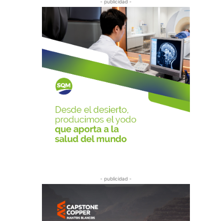
- publicidad -
- publicidad -