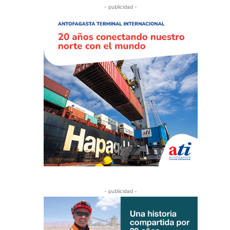
- publicidad -
- publicidad -