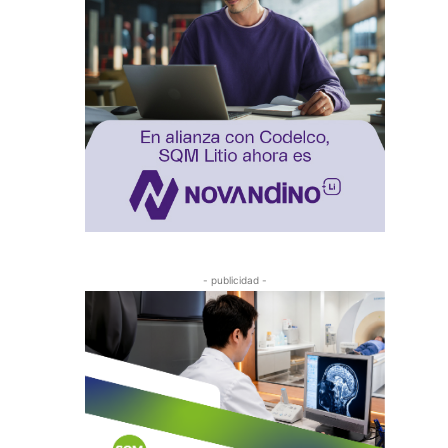
- publicidad -