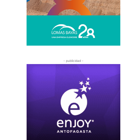
- publicidad -