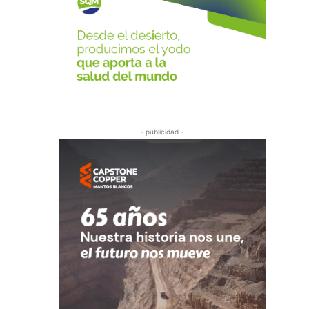
- publicidad -