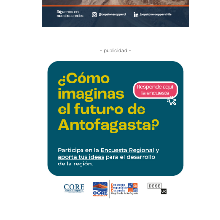
- publicidad -