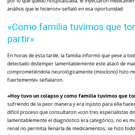
por lo que quedó hospitalizada, le inyectaron medicamen
análisis que le hicieron» señaló en esa oportunidad.
«Como familia tuvimos que tom
partir»
En horas de esta tarde, la familia informó que pese a to
detectado distemper lamentablemente este atacó de maner
comprometiéndola neurológicamente (mioclono) hizo men
fuertemente» señalaron.
«Hoy tuvo un colapso y como familia tuvimos que tom
sufriendo de la peor manera y era injusto para ella hac
difícil proceso que consultaron «con tres especialistas d
lamentablemente el diagnóstico era categórico, no es muc
renal no permitía llenarla de medicamentos, se hizo tod