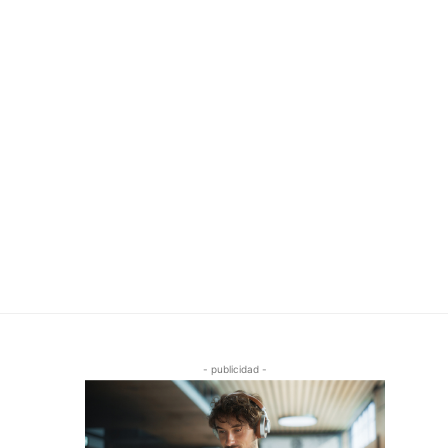
- publicidad -