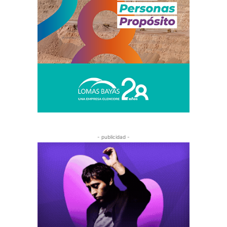
- publicidad -