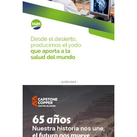
- publicidad -