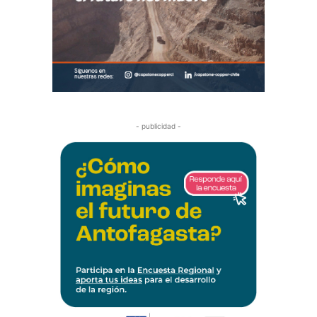
- publicidad -