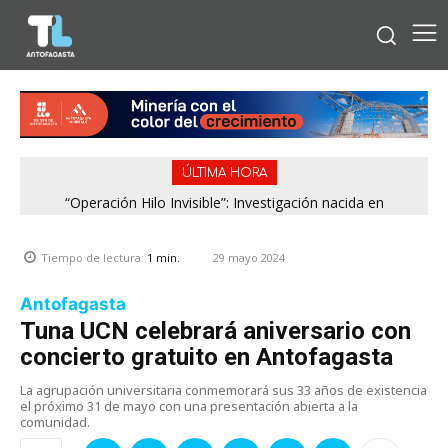
ÚLTIMA HORA
“Operación Hilo Invisible”: Investigación nacida en
Antofagasta permitió incautar 2,1 toneladas de marihuana
en la zona central
29 mayo 2024
Tiempo de lectura:
1
min.
Antofagasta
Tuna UCN celebrará aniversario con
concierto gratuito en Antofagasta
La agrupación universitaria conmemorará sus 33 años de existencia
el próximo 31 de mayo con una presentación abierta a la
comunidad.