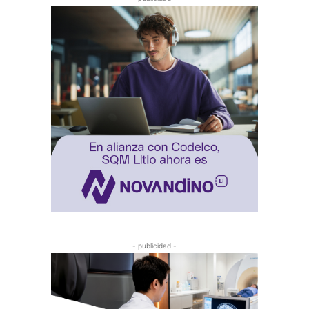
- publicidad -