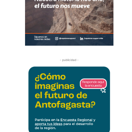
- publicidad -