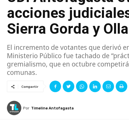
acciones judiciale
Sierra Gorda y Oll
El incremento de votantes que derivó en
Ministerio Público fue tachado de “prác
gremialismo, que en octubre competirá p
comunas.
Compartir
Por
Timeline Antofagasta