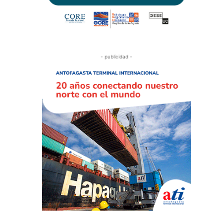
- publicidad -