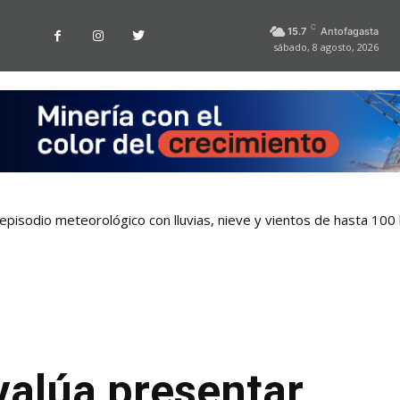
C
15.7
Antofagasta
sábado, 8 agosto, 2026
pisodio meteorológico con lluvias, nieve y vientos de hasta 100
valúa presentar