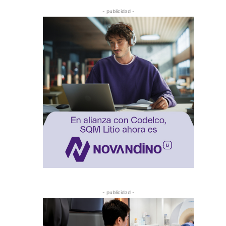
- publicidad -
- publicidad -