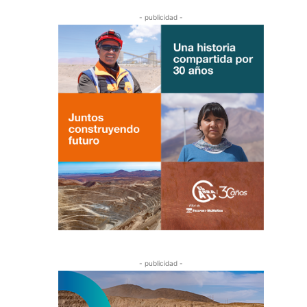
- publicidad -
- publicidad -