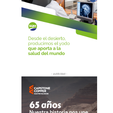
- publicidad -