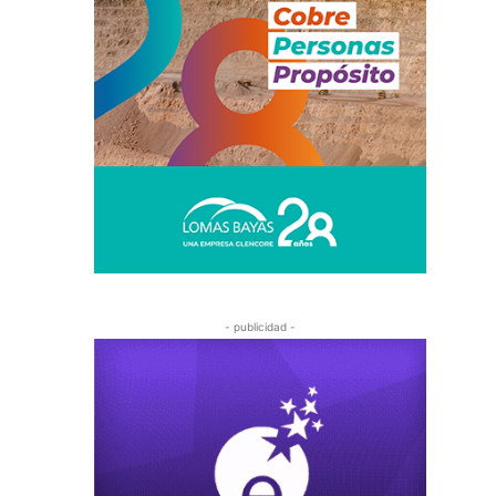
- publicidad -