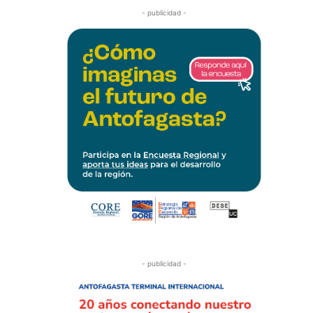
- publicidad -
- publicidad -