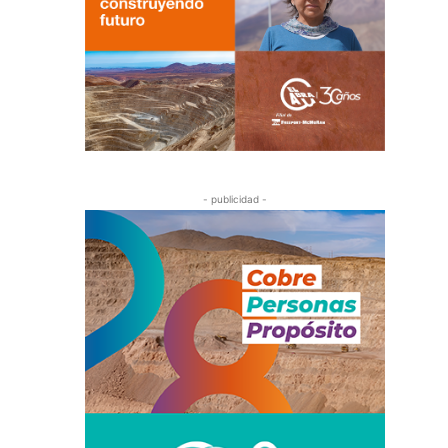
- publicidad -