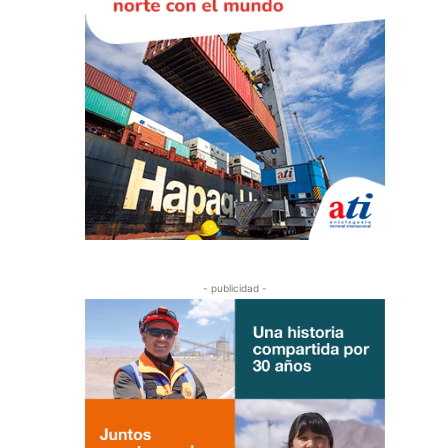
- publicidad -