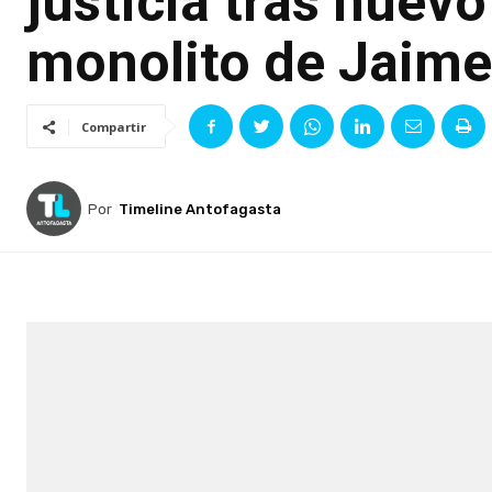
justicia tras nuev
monolito de Jaim
Compartir
Por
Timeline Antofagasta