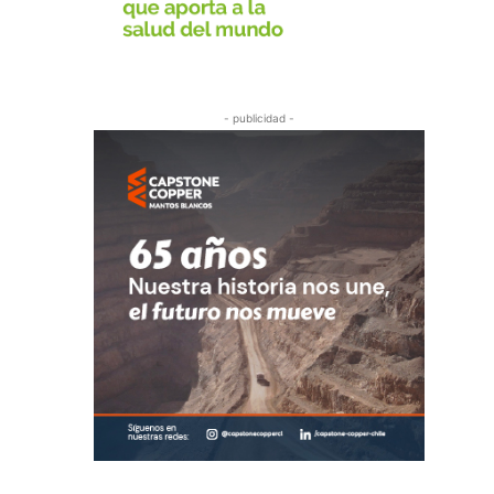
- publicidad -