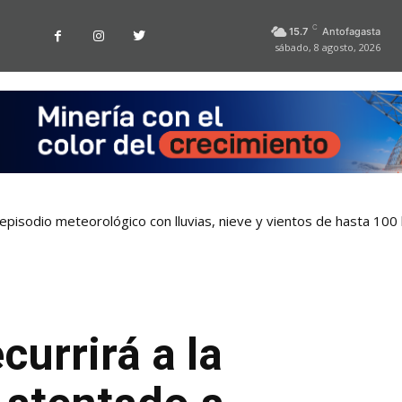
C
15.7
Antofagasta
sábado, 8 agosto, 2026
pisodio meteorológico con lluvias, nieve y vientos de hasta 100
currirá a la