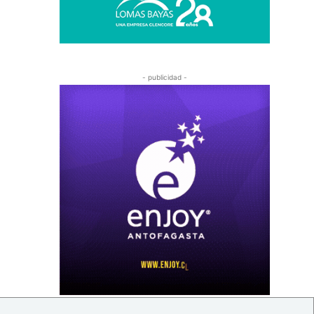
- publicidad -