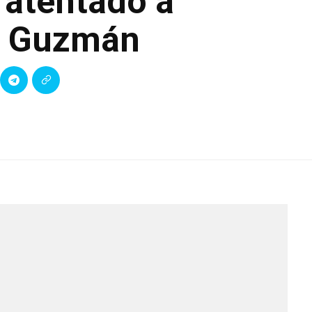
o atentado a
e Guzmán