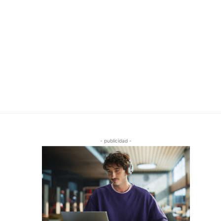
- publicidad -