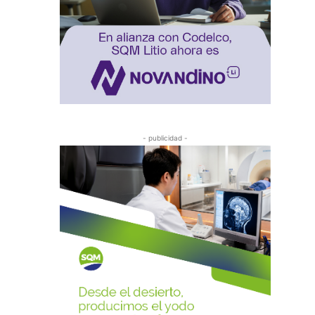
- publicidad -