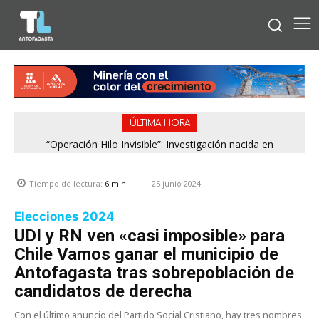
ÚLTIMA HORA
“Operación Hilo Invisible”: Investigación nacida en
Antofagasta permitió incautar 2,1 toneladas de marihuana
en la zona central
25 junio 2024
Tiempo de lectura:
6
min.
Elecciones 2024
UDI y RN ven «casi imposible» para
Chile Vamos ganar el municipio de
Antofagasta tras sobrepoblación de
candidatos de derecha
Con el último anuncio del Partido Social Cristiano, hay tres nombres