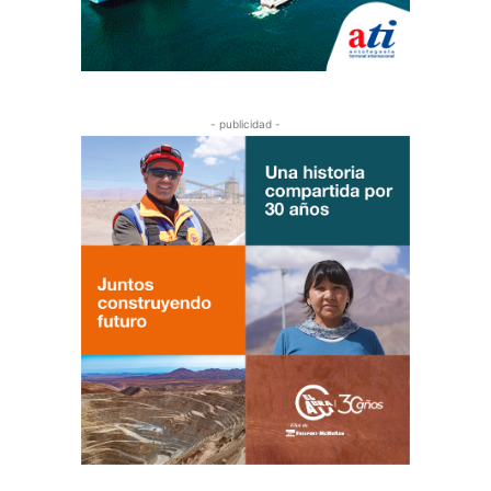
- publicidad -