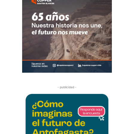
- publicidad -