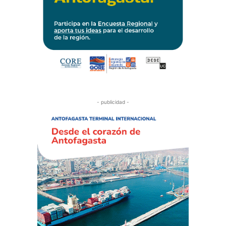
- publicidad -