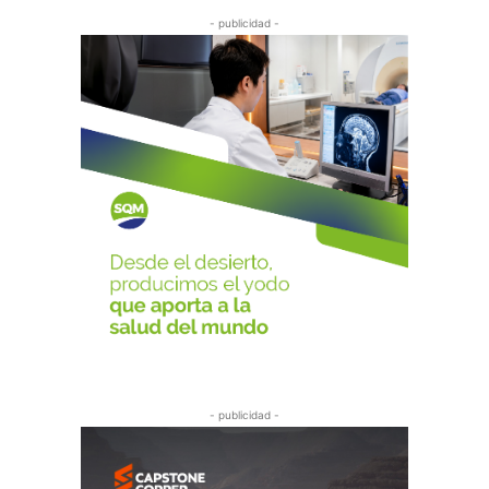
- publicidad -
- publicidad -