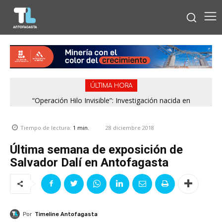
ÚLTIMA HORA
“Operación Hilo Invisible”: Investigación nacida en
Antofagasta permitió incautar 2,1 toneladas de marihuana
en la zona central
28 diciembre 2018
Tiempo de lectura:
1
min.
Última semana de exposición de
Salvador Dalí en Antofagasta
Por
Timeline Antofagasta