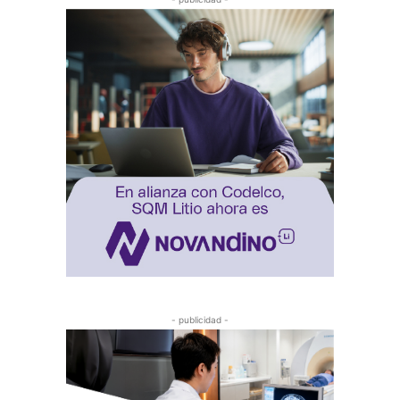
- publicidad -