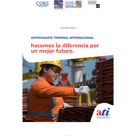
- publicidad -