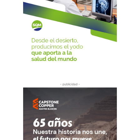
- publicidad -