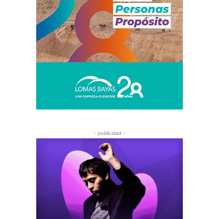
- publicidad -