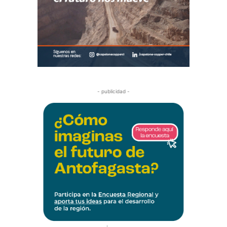
- publicidad -