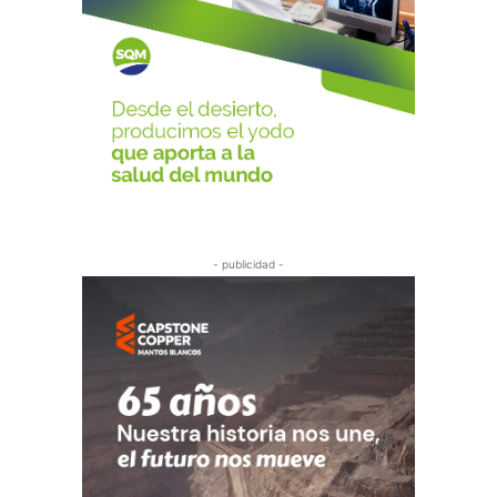
- publicidad -