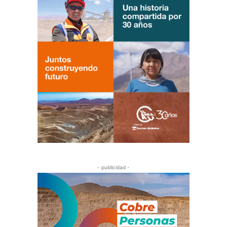
- publicidad -