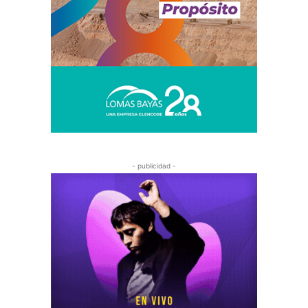
- publicidad -