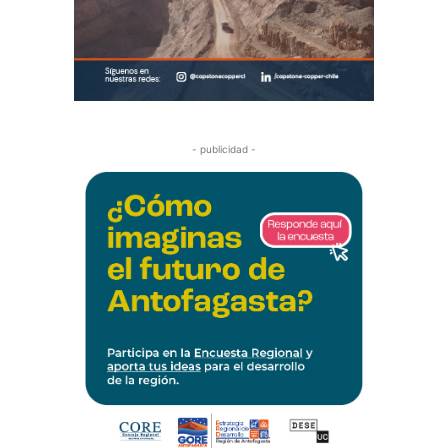
- publicidad -