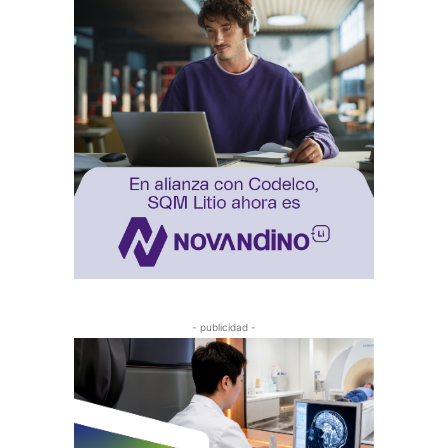
- publicidad -