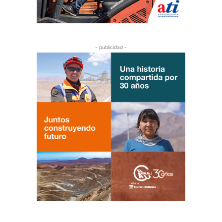
- publicidad -