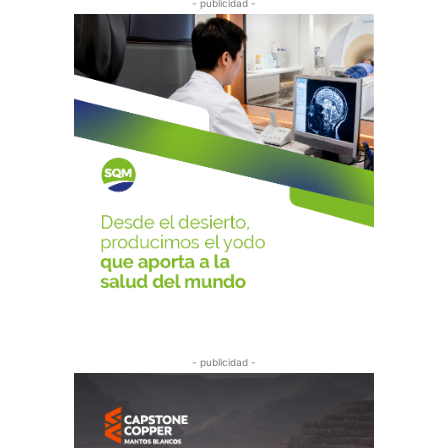
- publicidad -
- publicidad -