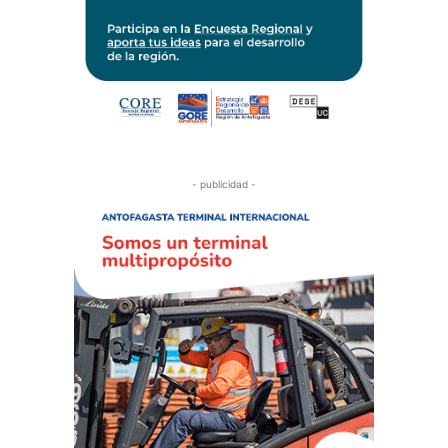
- publicidad -