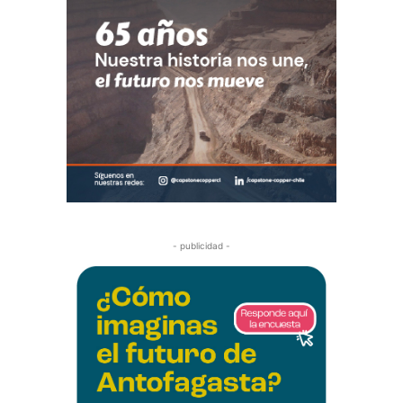
- publicidad -