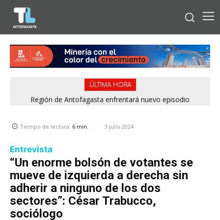
ÚLTIMA HORA
Bipay explica: Así funciona el pago con tarjetas bancarias en
Región de Antofagasta enfrentará nuevo episodio
meteorológico con lluvias, nieve y vientos de hasta 100
las micros de Antofagasta
km/h
3 julio 2024
Tiempo de lectura:
6
min.
Entrevista
“Un enorme bolsón de votantes se
mueve de izquierda a derecha sin
adherir a ninguno de los dos
sectores”: César Trabucco,
sociólogo