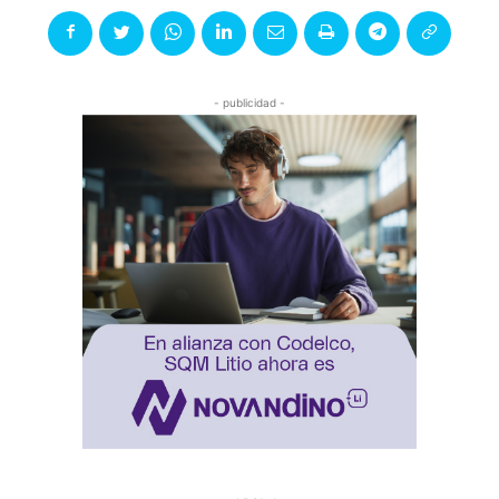
- publicidad -