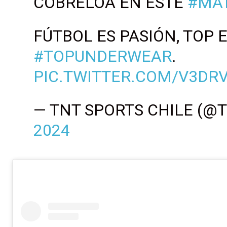
COBRELOA EN ESTE
#MA
FÚTBOL ES PASIÓN, TOP 
#TOPUNDERWEAR
.
PIC.TWITTER.COM/V3DR
— TNT SPORTS CHILE (@
2024