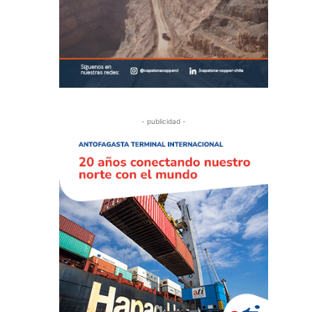
- publicidad -