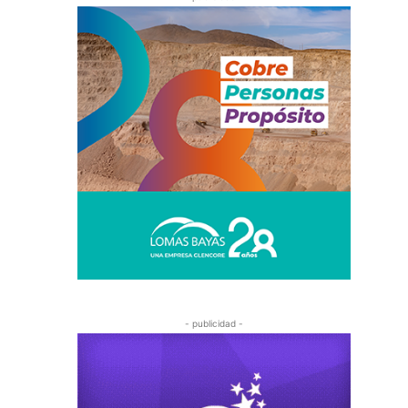
- publicidad -