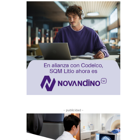
- publicidad -