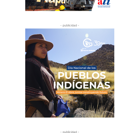
- publicidad -
- publicidad -