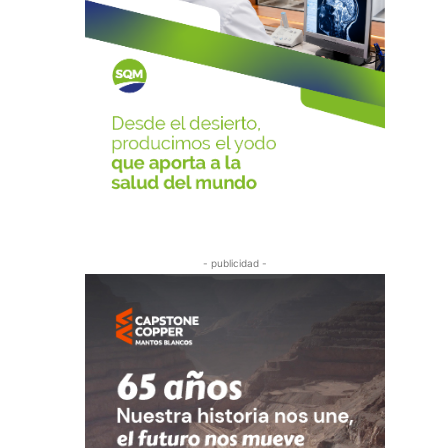
- publicidad -