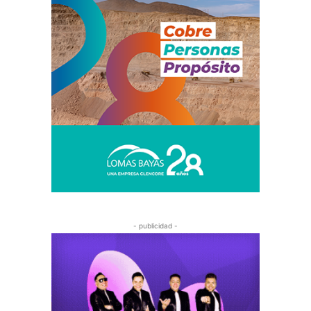
- publicidad -