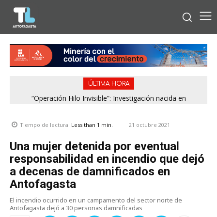
ÚLTIMA HORA
“Operación Hilo Invisible”: Investigación nacida en
Antofagasta permitió incautar 2,1 toneladas de marihuana
en la zona central
21 octubre 2021
Tiempo de lectura:
Less than 1
min.
Una mujer detenida por eventual
responsabilidad en incendio que dejó
a decenas de damnificados en
Antofagasta
El incendio ocurrido en un campamento del sector norte de
Antofagasta dejó a 30 personas damnificadas