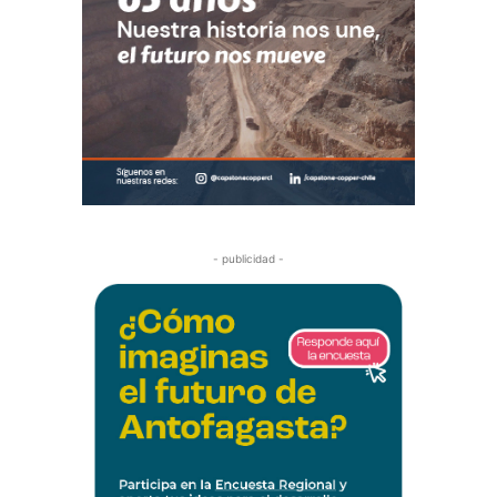
- publicidad -