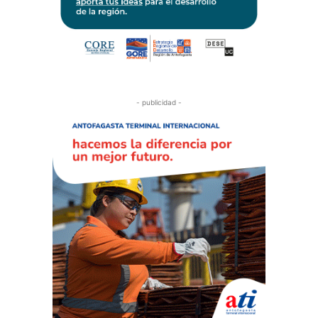
- publicidad -