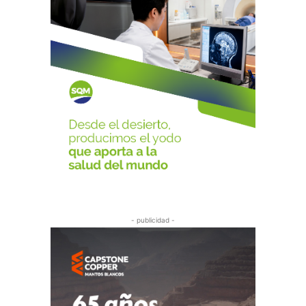
- publicidad -