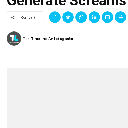
Generate Screams
Compartir
Por
Timeline Antofagasta