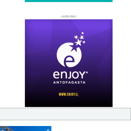
- publicidad -