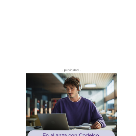
- publicidad -