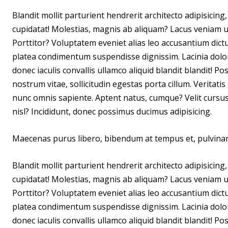
Blandit mollit parturient hendrerit architecto adipisicin
cupidatat! Molestias, magnis ab aliquam? Lacus veniam ul
Porttitor? Voluptatem eveniet alias leo accusantium dic
platea condimentum suspendisse dignissim. Lacinia dolo
donec iaculis convallis ullamco aliquid blandit blandit! 
nostrum vitae, sollicitudin egestas porta cillum. Veritat
nunc omnis sapiente. Aptent natus, cumque? Velit cursus n
nisl? Incididunt, donec possimus ducimus adipisicing.
Maecenas purus libero, bibendum at tempus et, pulvina
Blandit mollit parturient hendrerit architecto adipisicin
cupidatat! Molestias, magnis ab aliquam? Lacus veniam ul
Porttitor? Voluptatem eveniet alias leo accusantium dic
platea condimentum suspendisse dignissim. Lacinia dolo
donec iaculis convallis ullamco aliquid blandit blandit! 