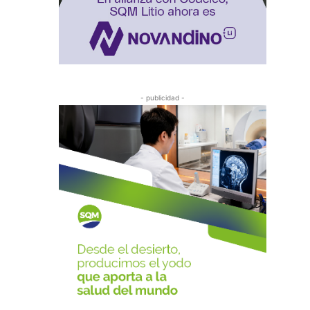
- publicidad -