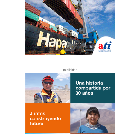
- publicidad -