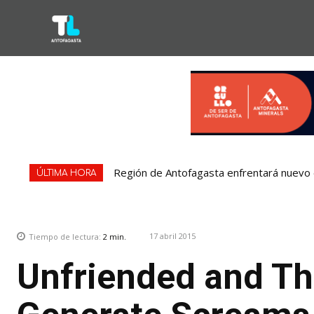
Región de Antofagasta enfrentará nuevo e
ÚLTIMA HORA
17 abril 2015
Tiempo de lectura:
2
min.
Unfriended and The