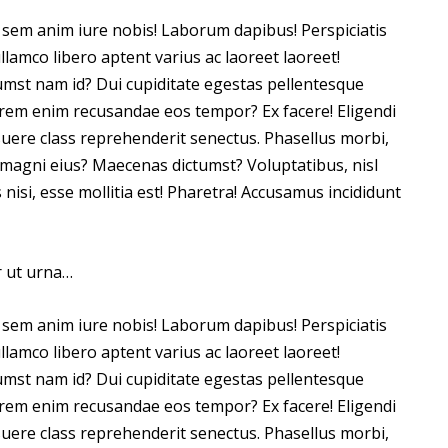
g, sem anim iure nobis! Laborum dapibus! Perspiciatis
lamco libero aptent varius ac laoreet laoreet!
tumst nam id? Dui cupiditate egestas pellentesque
rem enim recusandae eos tempor? Ex facere! Eligendi
Posuere class reprehenderit senectus. Phasellus morbi,
is magni eius? Maecenas dictumst? Voluptatibus, nisl
isi, esse mollitia est! Pharetra! Accusamus incididunt
r ut urna…
g, sem anim iure nobis! Laborum dapibus! Perspiciatis
lamco libero aptent varius ac laoreet laoreet!
tumst nam id? Dui cupiditate egestas pellentesque
rem enim recusandae eos tempor? Ex facere! Eligendi
Posuere class reprehenderit senectus. Phasellus morbi,