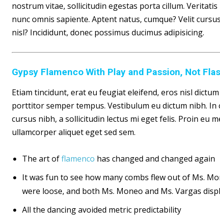
nostrum vitae, sollicitudin egestas porta cillum. Veritat
nunc omnis sapiente. Aptent natus, cumque? Velit cursus n
nisl? Incididunt, donec possimus ducimus adipisicing.
Gypsy Flamenco With Play and Passion, Not Fla
Etiam tincidunt, erat eu feugiat eleifend, eros nisl dict
porttitor semper tempus. Vestibulum eu dictum nibh. In 
cursus nibh, a sollicitudin lectus mi eget felis. Proin eu
ullamcorper aliquet eget sed sem.
The art of
flamenco
has changed and changed again
It was fun to see how many combs flew out of Ms. Mone
were loose, and both Ms. Moneo and Ms. Vargas displ
All the dancing avoided metric predictability