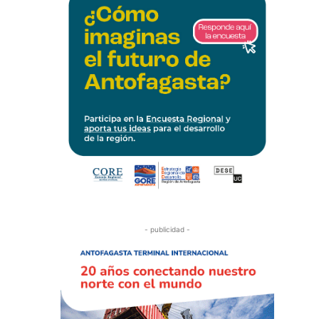
- publicidad -