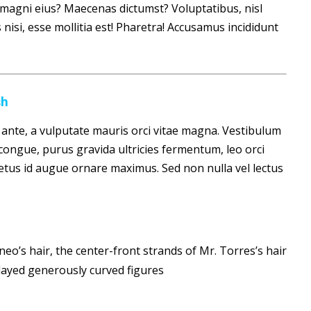
is magni eius? Maecenas dictumst? Voluptatibus, nisl
isi, esse mollitia est! Pharetra! Accusamus incididunt
sh
um ante, a vulputate mauris orci vitae magna. Vestibulum
congue, purus gravida ultricies fermentum, leo orci
 metus id augue ornare maximus. Sed non nulla vel lectus
o’s hair, the center-front strands of Mr. Torres’s hair
ayed generously curved figures