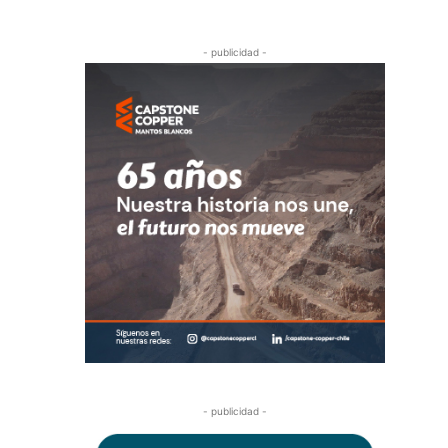
- publicidad -
- publicidad -