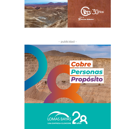
- publicidad -