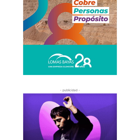
- publicidad -