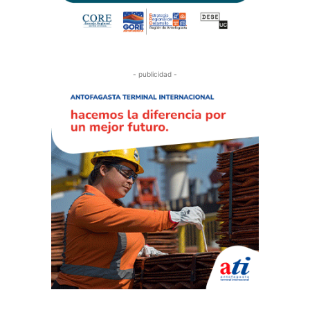
- publicidad -