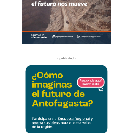
- publicidad -