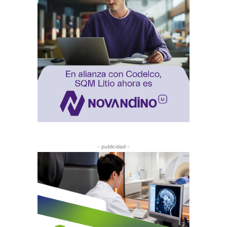
- publicidad -