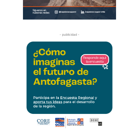
- publicidad -