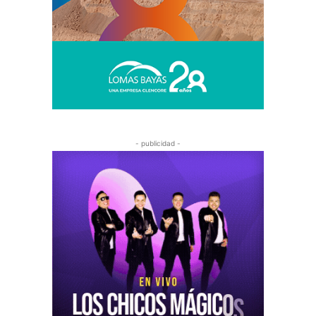
- publicidad -