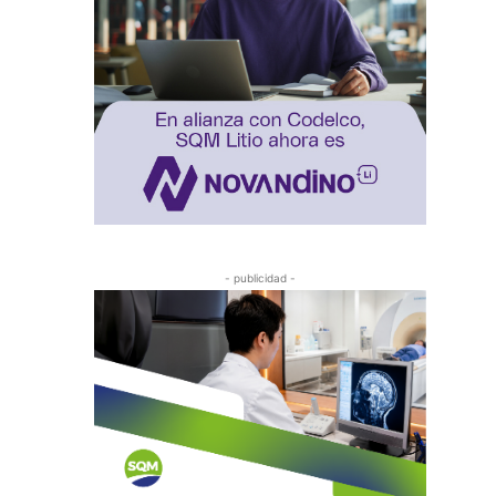
- publicidad -