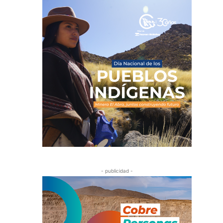
- publicidad -