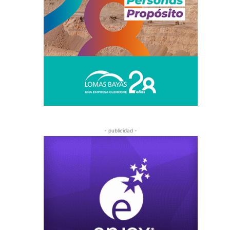
- publicidad -