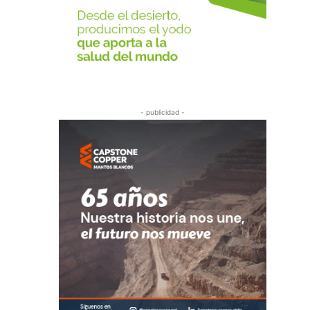
- publicidad -