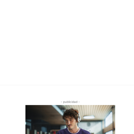
- publicidad -