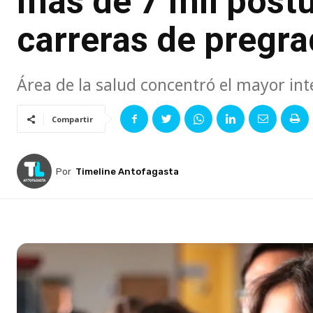
más de 7 mil postu
carreras de pregr
Área de la salud concentró el mayor in
Compartir
Por
Timeline Antofagasta