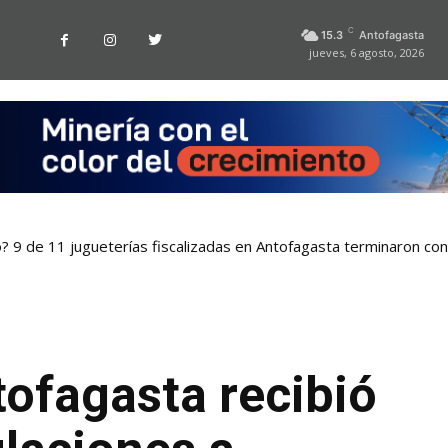
C
15.3
Antofagasta
jueves, 6 agosto, 2026
o? 9 de 11 jugueterías fiscalizadas en Antofagasta terminaron co
tofagasta recibió