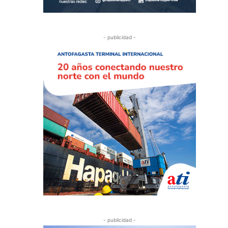
- publicidad -
- publicidad -