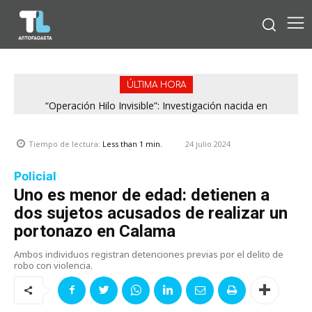
ÚLTIMA HORA
“Operación Hilo Invisible”: Investigación nacida en
Antofagasta permitió incautar 2,1 toneladas de marihuana
en la zona central
24 julio 2024
Tiempo de lectura:
Less than 1
min.
Policial
Uno es menor de edad: detienen a
dos sujetos acusados de realizar un
portonazo en Calama
Ambos individuos registran detenciones previas por el delito de
robo con violencia.