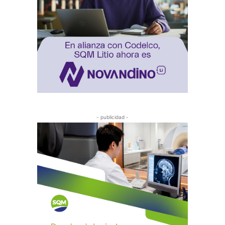
- publicidad -