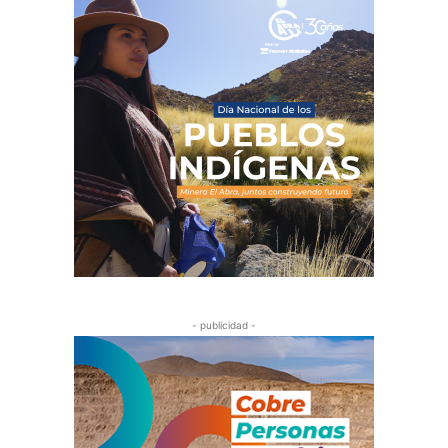
- publicidad -