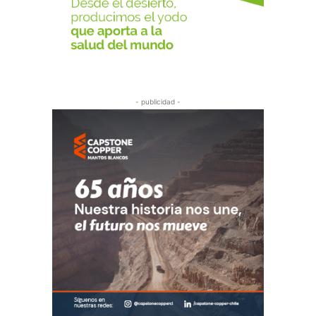
- publicidad -