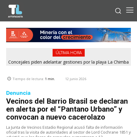
ÚLTIMA HORA
Concejales piden adelantar gestiones por la playa La Chimba
para evitar otro verano sin salvavidas
12 junio 2026
Tiempo de lectura:
1
min.
Denuncia
Vecinos del Barrio Brasil se declaran
en alerta por el “Pantano Urbano” y
convocan a nuevo cacerolazo
La Junta de Vecinos Estadio Regional acusó falta de información
oficial tras la visita de autoridades al sector de Lord Cochrane 1851 y
advirtió que los focos de zancudos aumentaron a 12.