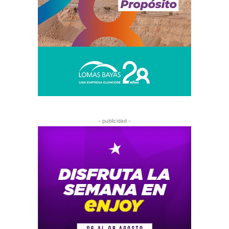
- publicidad -