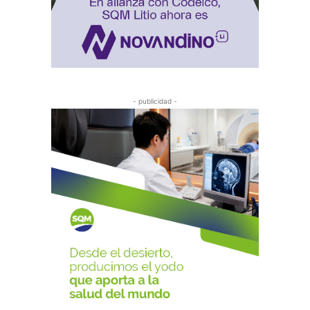
- publicidad -