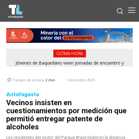
ÚLTIMA HORA
Concejales piden adelantar gestiones por la playa La Chimba
Jóvenes de Baquedano viven jornadas de encuentro y
aprendizaje en el Winter Camp 2026
para evitar otro verano sin salvavidas
1 diciembre 2025
Tiempo de lectura:
2
min.
Antofagasta
Vecinos insisten en
cuestionamientos por medición que
permitió entregar patente de
alcoholes
Los residentes del sector del Parque Brasil midieron la distancia