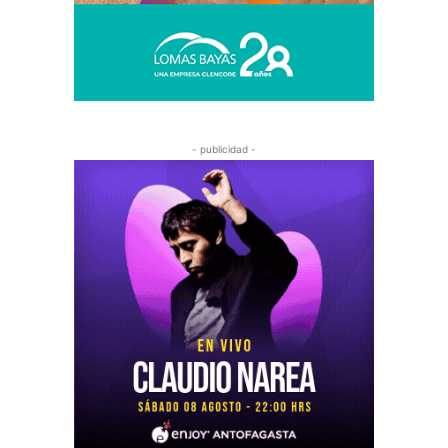
- publicidad -