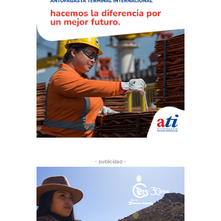
- publicidad -