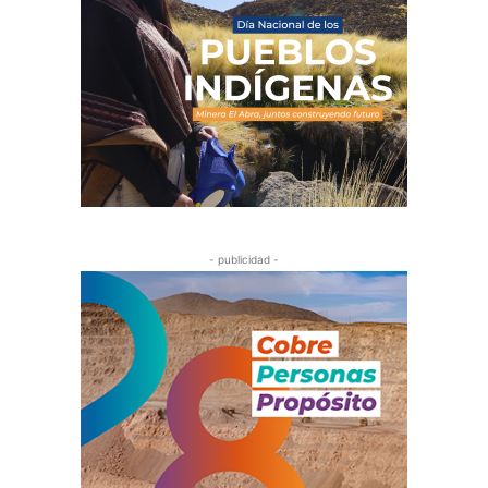
- publicidad -