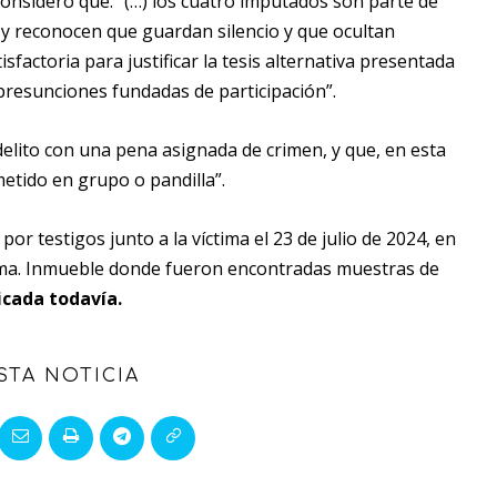
a considero que: “(…) los cuatro imputados son parte de
, y reconocen que guardan silencio y que ocultan
tisfactoria para justificar la tesis alternativa presentada
n presunciones fundadas de participación”.
elito con una pena asignada de crimen, y que, en esta
metido en grupo o pandilla”.
or testigos junto a la víctima el 23 de julio de 2024, en
alama. Inmueble donde fueron encontradas muestras de
bicada todavía.
STA NOTICIA