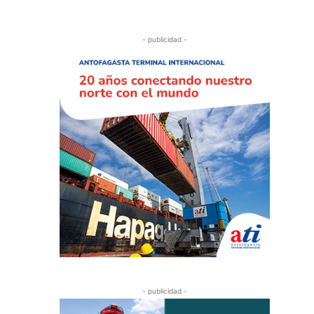
- publicidad -
- publicidad -