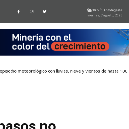
C
16.5
Antofagasta
viernes, 7 agosto, 2026
pisodio meteorológico con lluvias, nieve y vientos de hasta 100
 pasos no