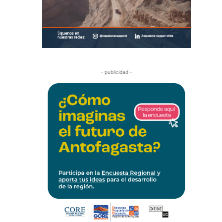
- publicidad -