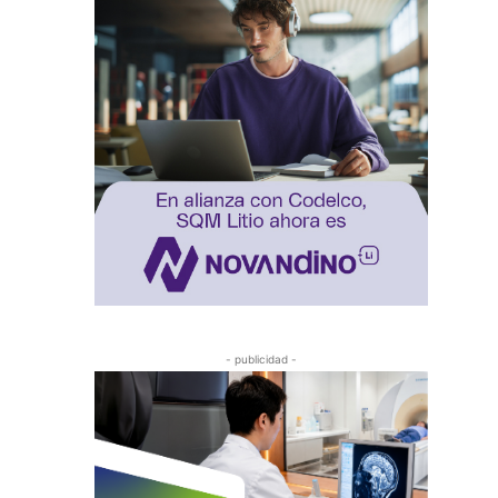
- publicidad -