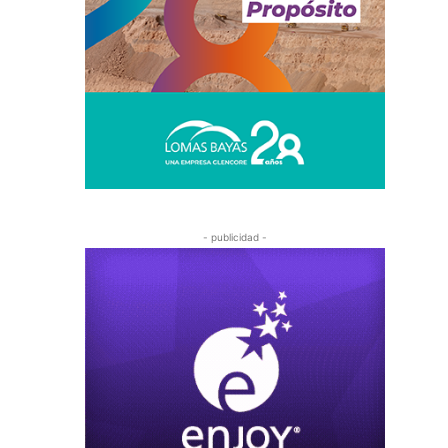
- publicidad -