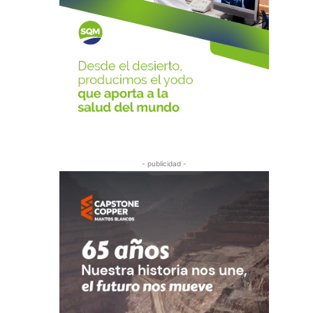
- publicidad -