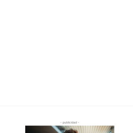
- publicidad -