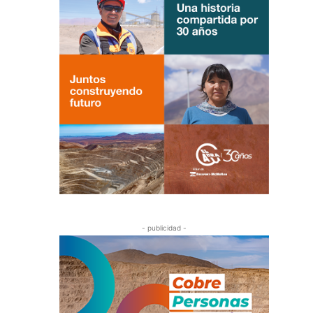
- publicidad -