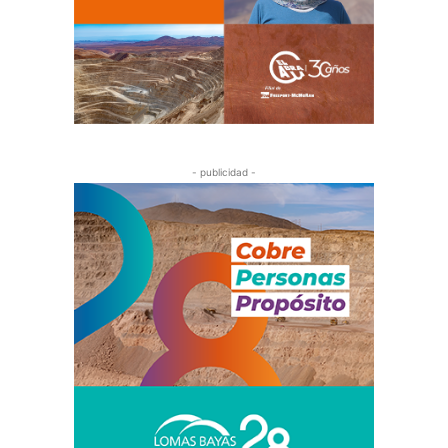
- publicidad -