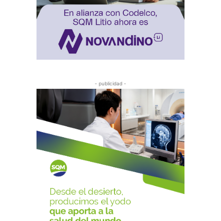
- publicidad -