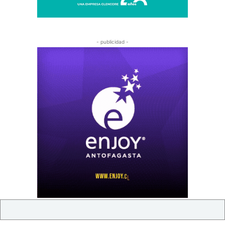
- publicidad -