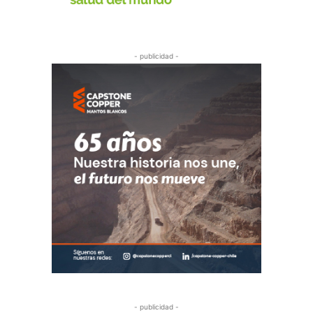
- publicidad -
- publicidad -