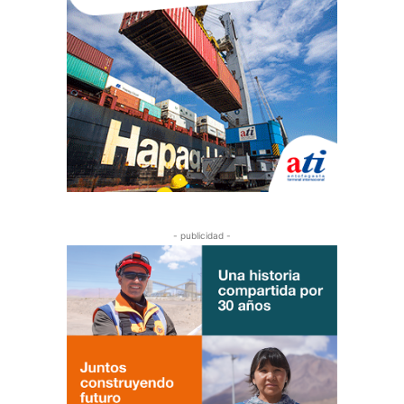
- publicidad -