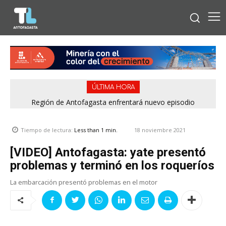
ÚLTIMA HORA
Región de Antofagasta enfrentará nuevo episodio
meteorológico con lluvias, nieve y vientos de hasta 100
km/h
18 noviembre 2021
Tiempo de lectura:
Less than 1
min.
[VIDEO] Antofagasta: yate presentó
problemas y terminó en los roqueríos
La embarcación presentó problemas en el motor