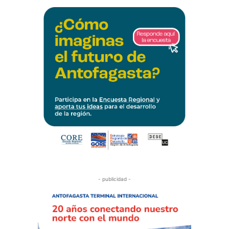
- publicidad -