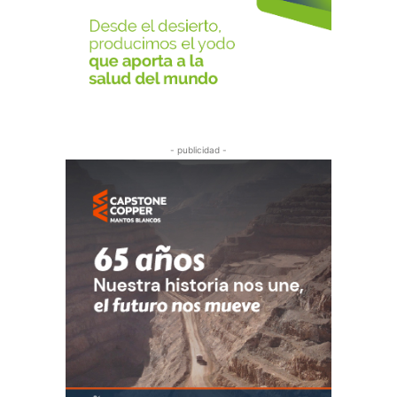
- publicidad -