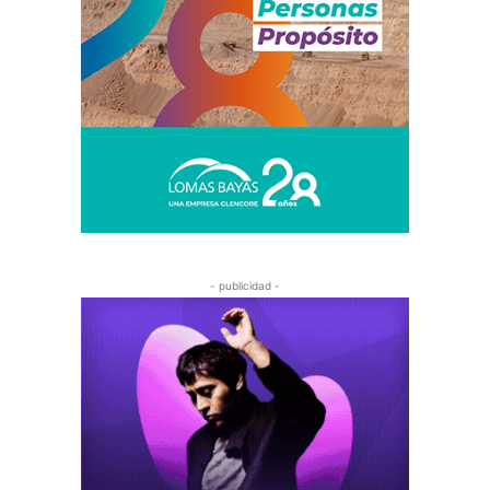
- publicidad -