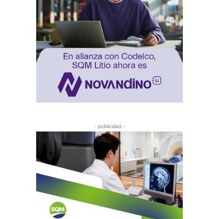
- publicidad -