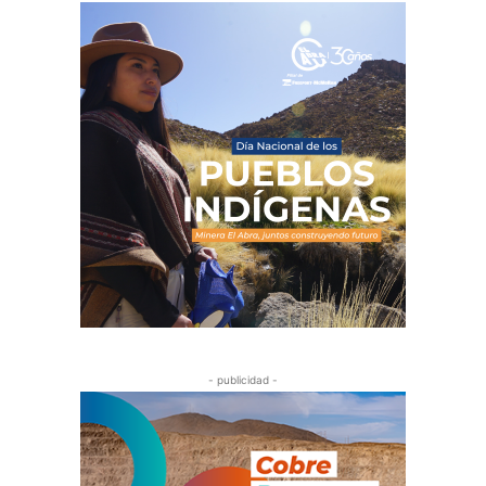
- publicidad -