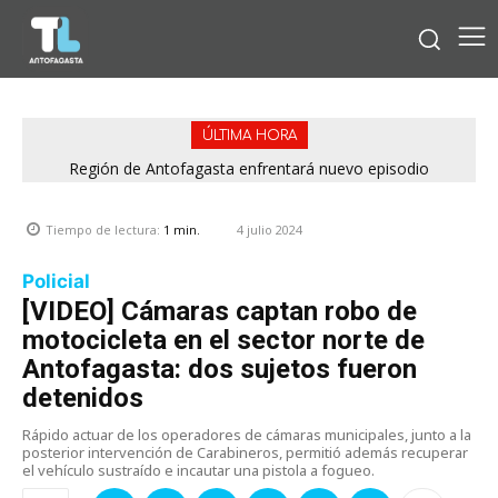
ÚLTIMA HORA
Región de Antofagasta enfrentará nuevo episodio
meteorológico con lluvias, nieve y vientos de hasta 100
km/h
4 julio 2024
Tiempo de lectura:
1
min.
Policial
[VIDEO] Cámaras captan robo de
motocicleta en el sector norte de
Antofagasta: dos sujetos fueron
detenidos
Rápido actuar de los operadores de cámaras municipales, junto a la
posterior intervención de Carabineros, permitió además recuperar
el vehículo sustraído e incautar una pistola a fogueo.