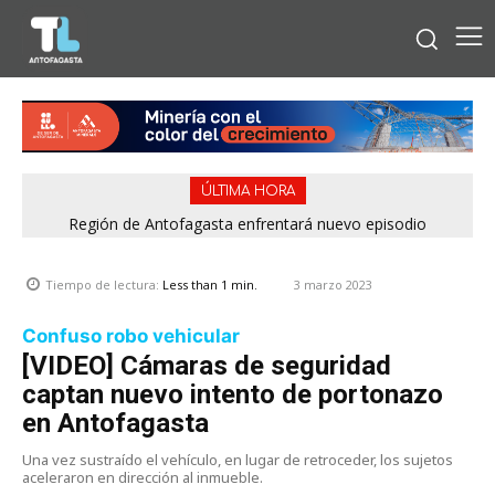
ÚLTIMA HORA
Región de Antofagasta enfrentará nuevo episodio
meteorológico con lluvias, nieve y vientos de hasta 100
km/h
3 marzo 2023
Tiempo de lectura:
Less than 1
min.
Confuso robo vehicular
[VIDEO] Cámaras de seguridad
captan nuevo intento de portonazo
en Antofagasta
Una vez sustraído el vehículo, en lugar de retroceder, los sujetos
aceleraron en dirección al inmueble.