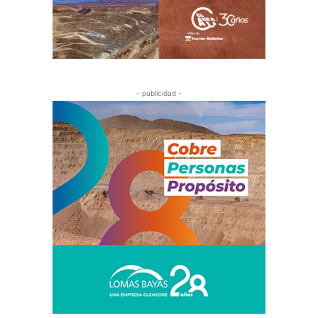
- publicidad -