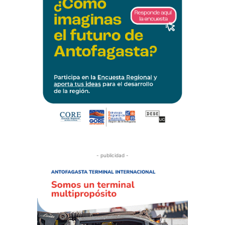
- publicidad -