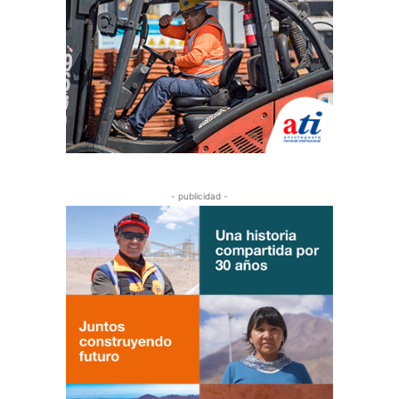
- publicidad -