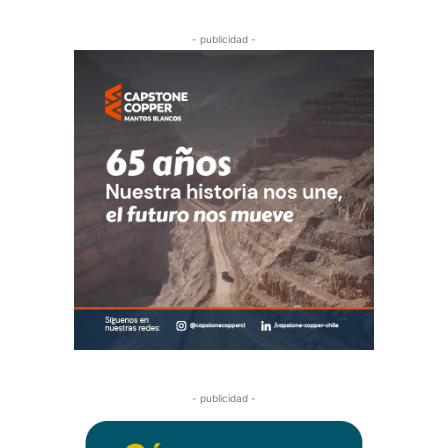
- publicidad -
- publicidad -