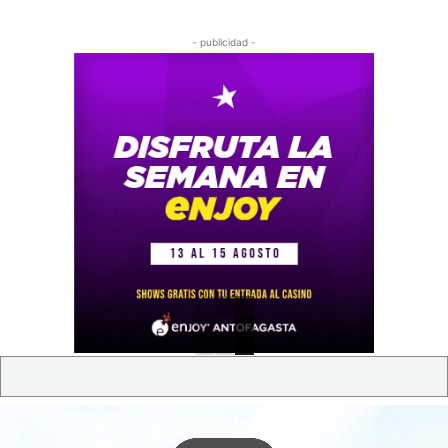
- publicidad -