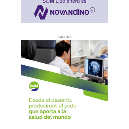
- publicidad -