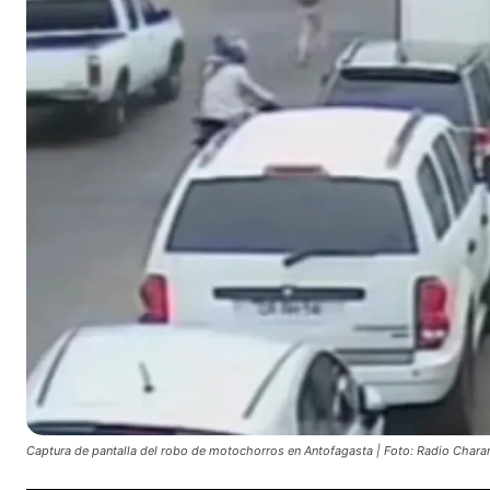
Captura de pantalla del robo de motochorros en Antofagasta | Foto: Radio Charan