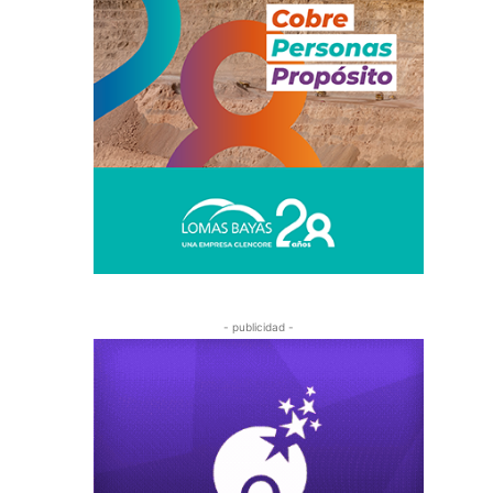
- publicidad -