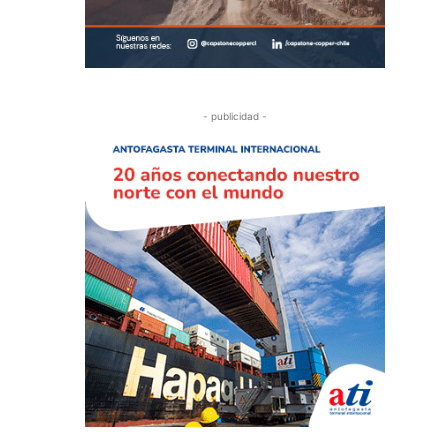
- publicidad -