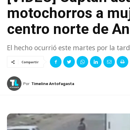
motochorros a muje
centro norte de A
El hecho ocurrió este martes por la tard
Compartir
Por
Timeline Antofagasta