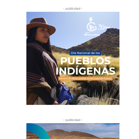
- publicidad -
- publicidad -