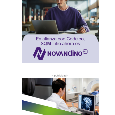
- publicidad -