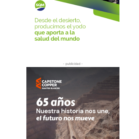
- publicidad -