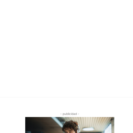
- publicidad -