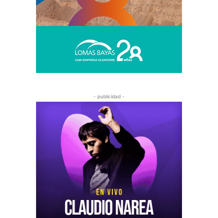
- publicidad -