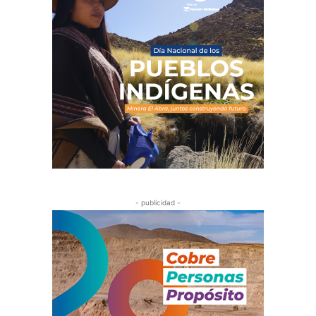
- publicidad -