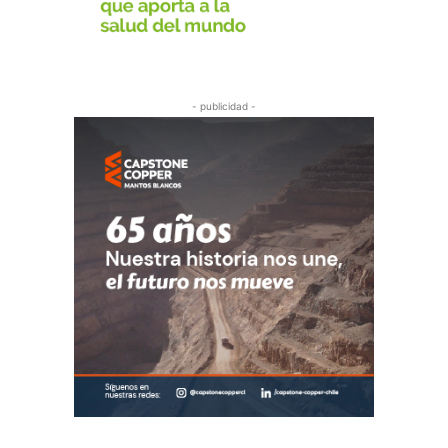
- publicidad -