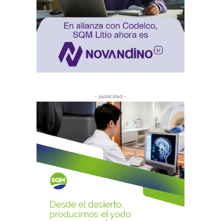
- publicidad -