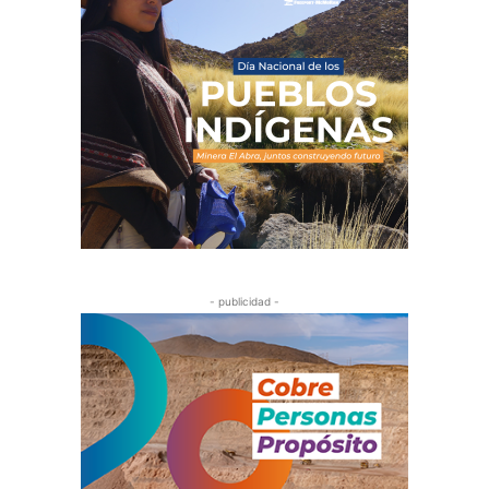
- publicidad -