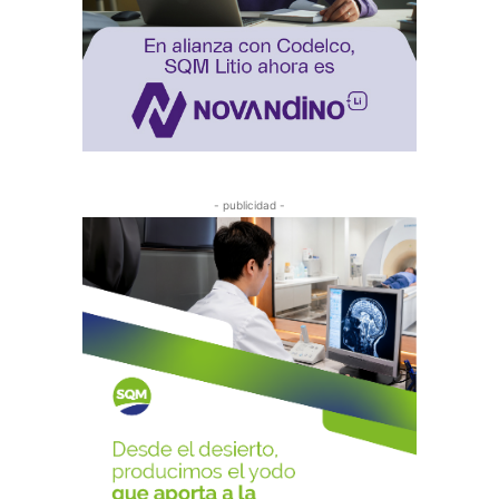
- publicidad -