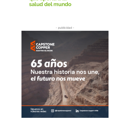
- publicidad -