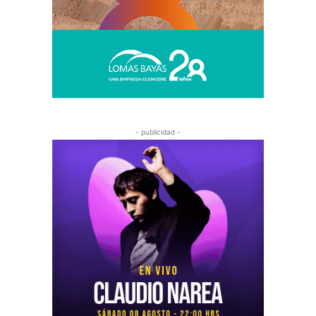
- publicidad -