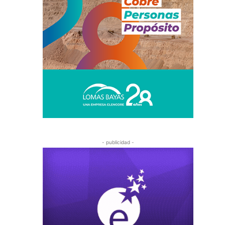
- publicidad -