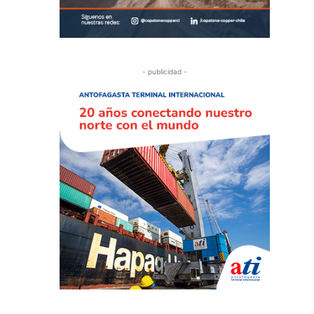
- publicidad -