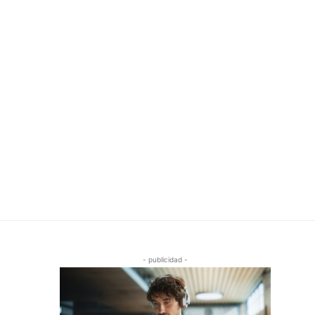
- publicidad -