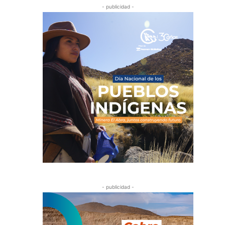
- publicidad -
- publicidad -