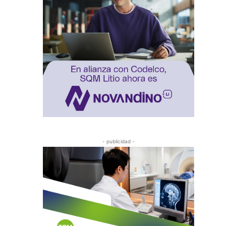
- publicidad -