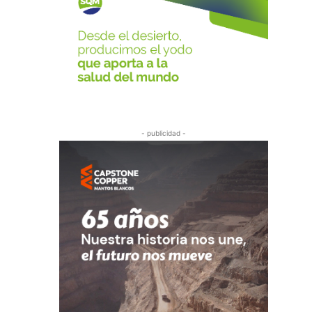
- publicidad -