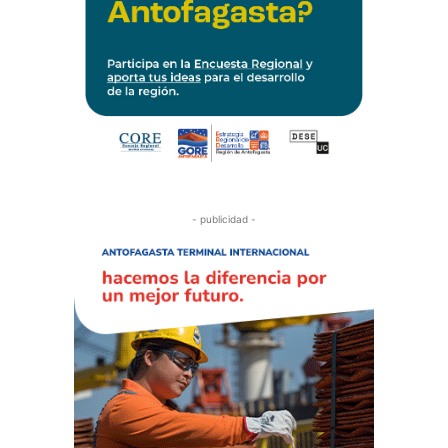
- publicidad -