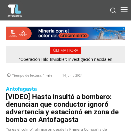
ÚLTIMA HORA
“Operación Hilo Invisible”: Investigación nacida en
Antofagasta permitió incautar 2,1 toneladas de marihuana
en la zona central
14 junio 2024
Tiempo de lectura:
1
min.
Antofagasta
[VIDEO] Hasta insultó a bombero:
denuncian que conductor ignoró
advertencia y estacionó en zona de
bomba en Antofagasta
“Ya es el colmo”, afirmaron desde la Primera Compañía de