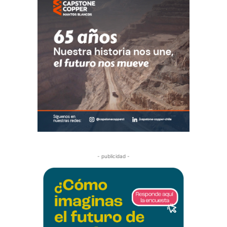
- publicidad -