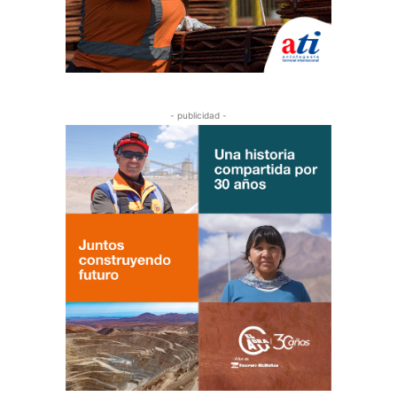
- publicidad -