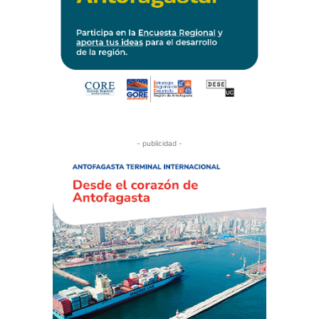
- publicidad -