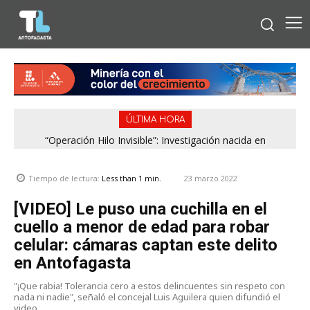
ÚLTIMA HORA
“Operación Hilo Invisible”: Investigación nacida en
Antofagasta permitió incautar 2,1 toneladas de marihuana
en la zona central
23 marzo 2022
Tiempo de lectura:
Less than 1
min.
[VIDEO] Le puso una cuchilla en el
cuello a menor de edad para robar
celular: cámaras captan este delito
en Antofagasta
"¡Que rabia! Tolerancia cero a estos delincuentes sin respeto con
nada ni nadie", señaló el concejal Luis Aguilera quien difundió el
video.