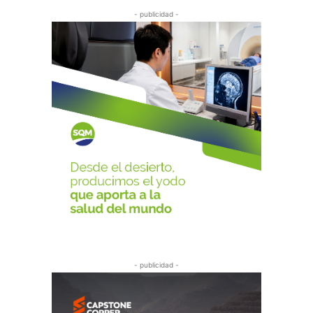
- publicidad -
- publicidad -