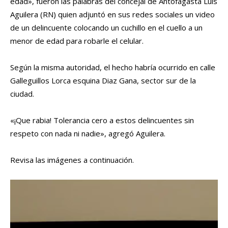
edad», fueron las palabras del concejal de Antofagasta Luis
Aguilera (RN) quien adjuntó en sus redes sociales un video
de un delincuente colocando un cuchillo en el cuello a un
menor de edad para robarle el celular.
Según la misma autoridad, el hecho habría ocurrido en calle
Galleguillos Lorca esquina Diaz Gana, sector sur de la
ciudad.
«¡Que rabia! Tolerancia cero a estos delincuentes sin
respeto con nada ni nadie», agregó Aguilera.
Revisa las imágenes a continuación.
R
e
p
r