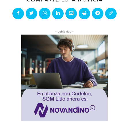
- publicidad -