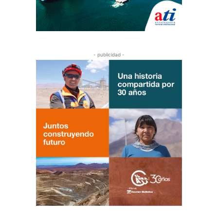
- publicidad -