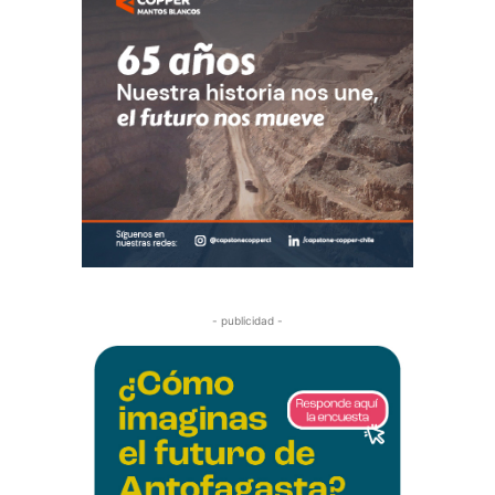
- publicidad -