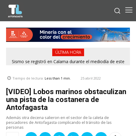
ÚLTIMA HORA
Sismo se registró en Calama durante el mediodía de este
Tras denuncias de vecinos: 13 rucos fueron erradicados de
distintos puntos de Antofagasta
viernes
25 abril 2022
Tiempo de lectura:
Less than 1
min.
[VIDEO] Lobos marinos obstaculizan
una pista de la costanera de
Antofagasta
Además otra decena salieron en el sector de la caleta de
pescadores de Antofagasta complicando el tránsito de las
personas