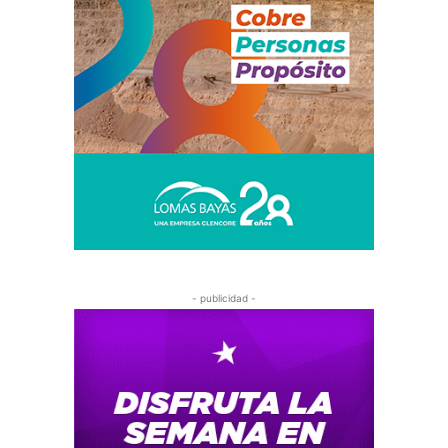
- publicidad -