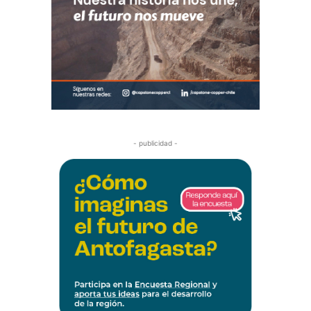
- publicidad -