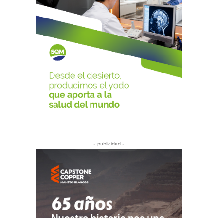
- publicidad -