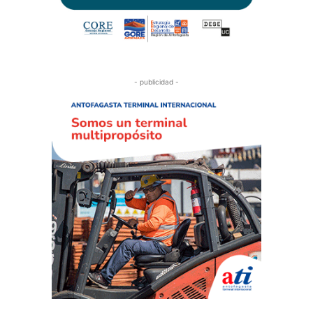
- publicidad -