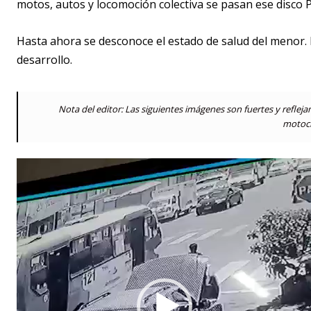
motos, autos y locomoción colectiva se pasan ese disco P
Hasta ahora se desconoce el estado de salud del menor. E
desarrollo.
Nota del editor: Las siguientes imágenes son fuertes y reflej
motoci
R
e
p
r
o
d
u
c