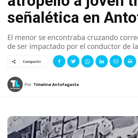
atropelló a joven t
señalética en Ant
El menor se encontraba cruzando corre
de ser impactado por el conductor de l
Compartir
Por
Timeline Antofagasta