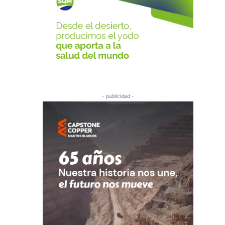
- publicidad -