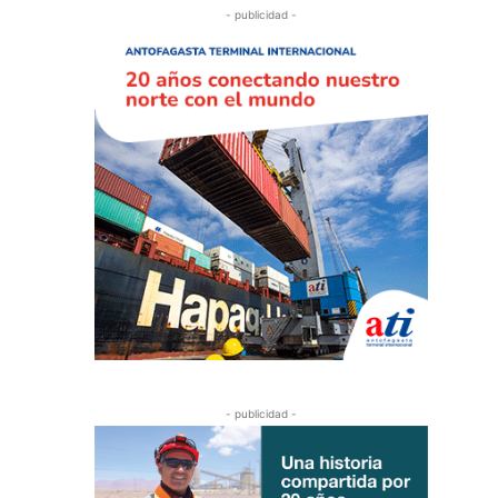
- publicidad -
- publicidad -