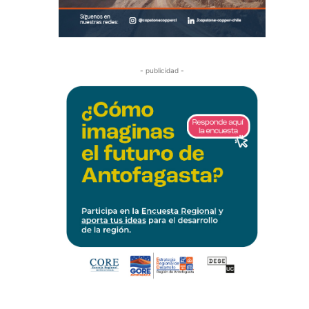
- publicidad -