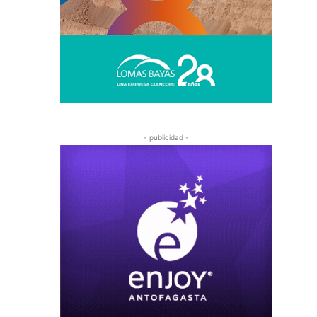
- publicidad -