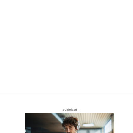
- publicidad -