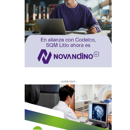
- publicidad -