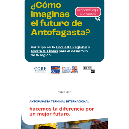
- publicidad -