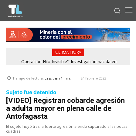
ÚLTIMA HORA
“Operación Hilo Invisible”: Investigación nacida en
Antofagasta permitió incautar 2,1 toneladas de marihuana
en la zona central
24 febrero 2023
Tiempo de lectura:
Less than 1
min.
Sujeto fue detenido
[VIDEO] Registran cobarde agresión
a adulta mayor en plena calle de
Antofagasta
El sujeto huyó tras la fuerte agresión siendo capturado a las pocas
cuadras