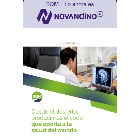
- publicidad -