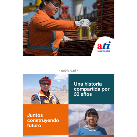
- publicidad -