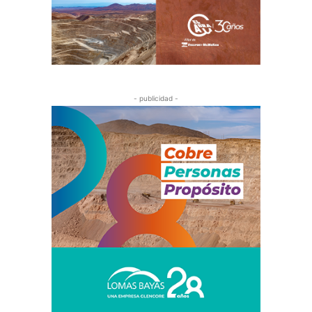
- publicidad -