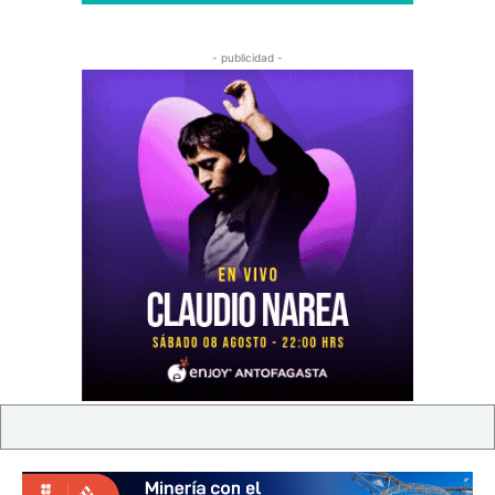
- publicidad -