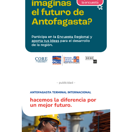
- publicidad -