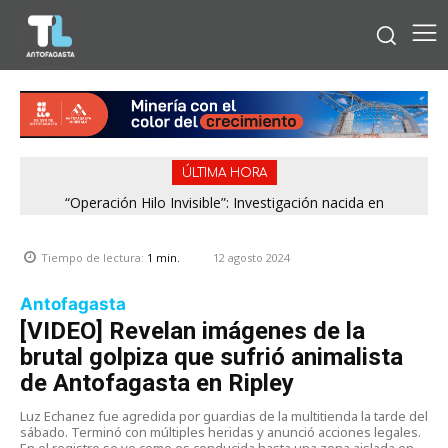
ÚLTIMA HORA
“Operación Hilo Invisible”: Investigación nacida en
Antofagasta permitió incautar 2,1 toneladas de marihuana
en la zona central
12 agosto 2024
Tiempo de lectura:
1
min.
Antofagasta
[VIDEO] Revelan imágenes de la
brutal golpiza que sufrió animalista
de Antofagasta en Ripley
Luz Echanez fue agredida por guardias de la multitienda la tarde del
sábado. Terminó con múltiples heridas y anunció acciones legales.
En el registro se ve como es conducida hasta una zona aislada en