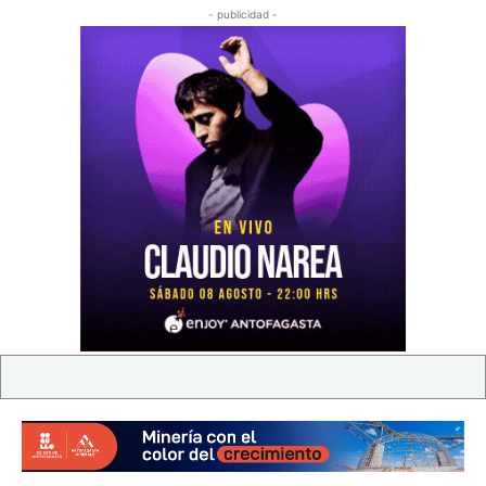
- publicidad -