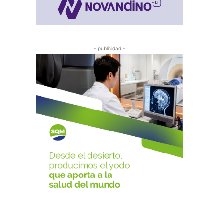
- publicidad -