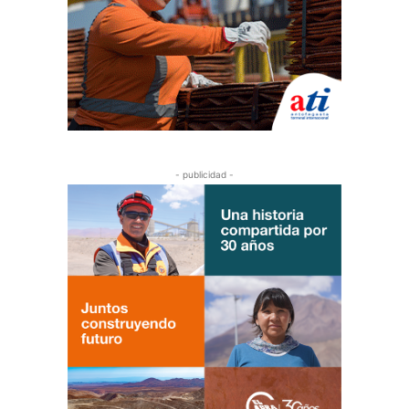
- publicidad -